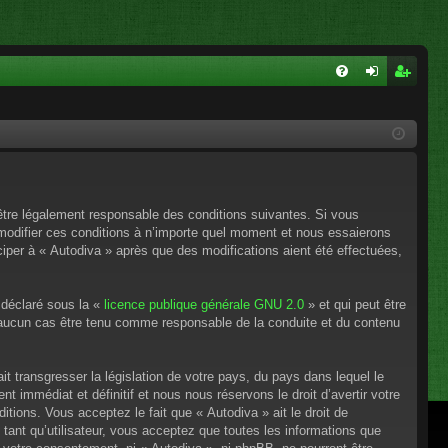
FA
on
ns
Q
ne
cri
xi
pti
on
on
’être légalement responsable des conditions suivantes. Si vous
 modifier ces conditions à n’importe quel moment et nous essaierons
ciper à « Autodiva » après que des modifications aient été effectuées,
 déclaré sous la «
licence publique générale GNU 2.0
» et qui peut être
en aucun cas être tenu comme responsable de la conduite et du contenu
t transgresser la législation de votre pays, du pays dans lequel le
 immédiat et définitif et nous nous réservons le droit d’avertir votre
itions. Vous acceptez le fait que « Autodiva » ait le droit de
tant qu’utilisateur, vous acceptez que toutes les informations que