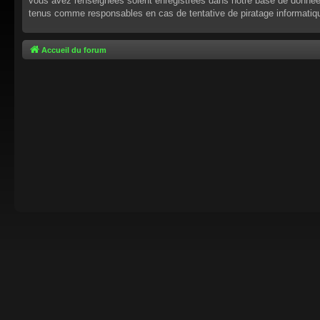
vous avez renseignées soient enregistrées dans notre base de données.
tenus comme responsables en cas de tentative de piratage informati
Accueil du forum