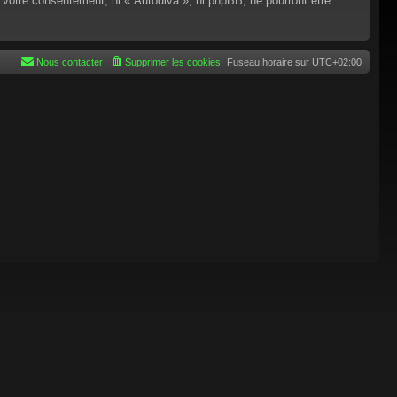
 votre consentement, ni « Autodiva », ni phpBB, ne pourront être
Nous contacter
Supprimer les cookies
Fuseau horaire sur
UTC+02:00