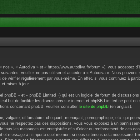
 « nos », « Autodiva » et « https://www.autodiva.fr/forum »), vous acceptez d
 suivantes, veuillez ne pas utiliser et accéder à « Autodiva ». Nous pouvons
de vérifier régulièrement par vous-même. En effet, si vous continuez à parti
 et mises à jour.
el phpBB » et « phpBB Limited ») qui est un logiciel de forum de discussions
 seul but de faciliter les discussions sur internet et phpBB Limited ne peut 
tions concernant phpBB, veuillez consulter
le site de phpBB
(en anglais).
 vulgaire, diffamatoire, choquant, menaçant, pornographique, etc. qui pourrai
i vous ne respectez pas ces dispositions, vous vous exposez à un bannissement
P de tous les messages est enregistrée afin d’aider au renforcement de ces cond
ujet et message à n’importe quel moment si nous estimons cela nécessaire. En 