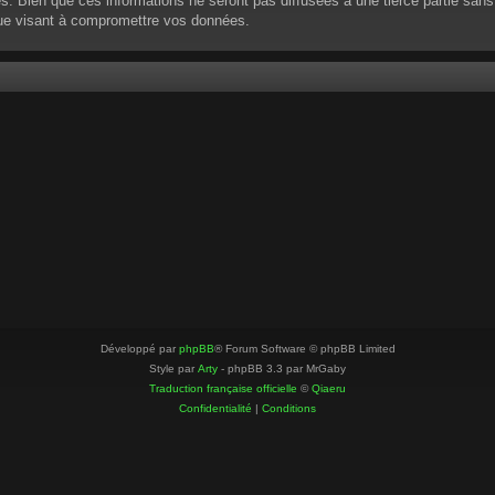
 Bien que ces informations ne seront pas diffusées à une tierce partie sans
que visant à compromettre vos données.
Développé par
phpBB
® Forum Software © phpBB Limited
Style par
Arty
- phpBB 3.3 par MrGaby
Traduction française officielle
©
Qiaeru
Confidentialité
|
Conditions