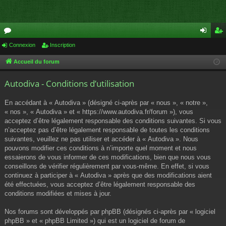
or
Connexion
Inscription
on
ns
u
ne
cri
Accueil du forum
m
xi
pti
Autodiva - Conditions d’utilisation
s
on
on
En accédant à « Autodiva » (désigné ci-après par « nous », « notre »,
« nos », « Autodiva » et « https://www.autodiva.fr/forum »), vous
acceptez d’être légalement responsable des conditions suivantes. Si vous
n’acceptez pas d’être légalement responsable de toutes les conditions
suivantes, veuillez ne pas utiliser et accéder à « Autodiva ». Nous
pouvons modifier ces conditions à n’importe quel moment et nous
essaierons de vous informer de ces modifications, bien que nous vous
conseillons de vérifier régulièrement par vous-même. En effet, si vous
continuez à participer à « Autodiva » après que des modifications aient
été effectuées, vous acceptez d’être légalement responsable des
conditions modifiées et mises à jour.
Nos forums sont développés par phpBB (désignés ci-après par « logiciel
phpBB » et « phpBB Limited ») qui est un logiciel de forum de