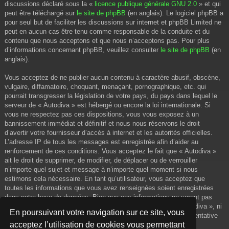
discussions déclaré sous la «
licence publique générale GNU 2.0
» et qui
peut être téléchargé sur
le site de phpBB
(en anglais). Le logiciel phpBB a
pour seul but de faciliter les discussions sur internet et phpBB Limited ne
peut en aucun cas être tenu comme responsable de la conduite et du
contenu que nous acceptons et que nous n’acceptons pas. Pour plus
d’informations concernant phpBB, veuillez consulter
le site de phpBB
(en
anglais).
Vous acceptez de ne publier aucun contenu à caractère abusif, obscène,
vulgaire, diffamatoire, choquant, menaçant, pornographique, etc. qui
pourrait transgresser la législation de votre pays, du pays dans lequel le
serveur de « Autodiva » est hébergé ou encore la loi internationale. Si
vous ne respectez pas ces dispositions, vous vous exposez à un
bannissement immédiat et définitif et nous nous réservons le droit
d’avertir votre fournisseur d’accès à internet et les autorités officielles.
L’adresse IP de tous les messages est enregistrée afin d’aider au
renforcement de ces conditions. Vous acceptez le fait que « Autodiva »
ait le droit de supprimer, de modifier, de déplacer ou de verrouiller
n’importe quel sujet et message à n’importe quel moment si nous
estimons cela nécessaire. En tant qu’utilisateur, vous acceptez que
toutes les informations que vous avez renseignées soient enregistrées
dans notre base de données. Bien que ces informations ne seront pas
diffusées à une tierce partie sans votre consentement, ni « Autodiva », ni
En poursuivant votre navigation sur ce site, vous
phpBB, ne pourront être tenus comme responsables en cas de tentative
acceptez l’utilisation de cookies vous permettant
de piratage informatique visant à compromettre vos données.