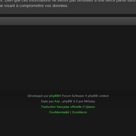
 Bien que ces informations ne seront pas diffusées à une tierce partie sans
que visant à compromettre vos données.
Développé par
phpBB
® Forum Software © phpBB Limited
Style par
Arty
- phpBB 3.3 par MrGaby
Traduction française officielle
©
Qiaeru
Confidentialité
|
Conditions