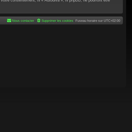
 votre consentement, ni « Autodiva », ni phpBB, ne pourront être
Nous contacter
Supprimer les cookies
Fuseau horaire sur
UTC+02:00