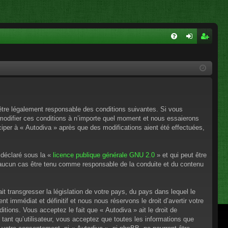
FA
on
ns
Q
ne
cri
xi
pti
on
on
’être légalement responsable des conditions suivantes. Si vous
 modifier ces conditions à n’importe quel moment et nous essaierons
ciper à « Autodiva » après que des modifications aient été effectuées,
 déclaré sous la «
licence publique générale GNU 2.0
» et qui peut être
en aucun cas être tenu comme responsable de la conduite et du contenu
t transgresser la législation de votre pays, du pays dans lequel le
 immédiat et définitif et nous nous réservons le droit d’avertir votre
itions. Vous acceptez le fait que « Autodiva » ait le droit de
tant qu’utilisateur, vous acceptez que toutes les informations que