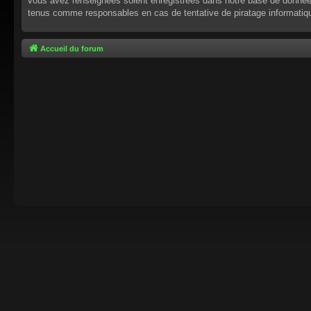
vous avez renseignées soient enregistrées dans notre base de données.
tenus comme responsables en cas de tentative de piratage informati
Accueil du forum