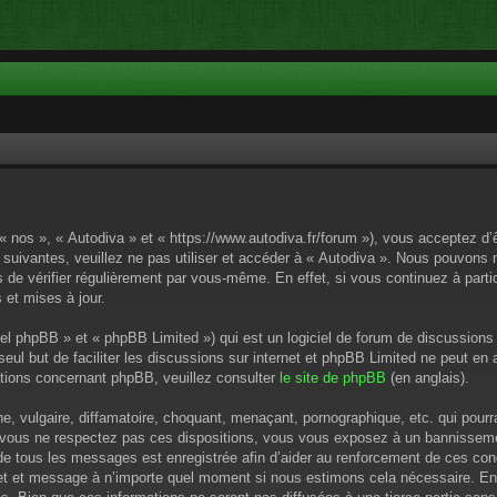
 « nos », « Autodiva » et « https://www.autodiva.fr/forum »), vous acceptez d
 suivantes, veuillez ne pas utiliser et accéder à « Autodiva ». Nous pouvons
de vérifier régulièrement par vous-même. En effet, si vous continuez à parti
 et mises à jour.
el phpBB » et « phpBB Limited ») qui est un logiciel de forum de discussions
 seul but de faciliter les discussions sur internet et phpBB Limited ne peut 
tions concernant phpBB, veuillez consulter
le site de phpBB
(en anglais).
 vulgaire, diffamatoire, choquant, menaçant, pornographique, etc. qui pourrai
i vous ne respectez pas ces dispositions, vous vous exposez à un bannissement
P de tous les messages est enregistrée afin d’aider au renforcement de ces cond
ujet et message à n’importe quel moment si nous estimons cela nécessaire. En 