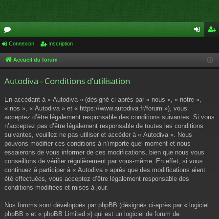
or
Connexion
Inscription
on
ns
u
ne
cri
Accueil du forum
m
xi
pti
Autodiva - Conditions d’utilisation
s
on
on
En accédant à « Autodiva » (désigné ci-après par « nous », « notre »,
« nos », « Autodiva » et « https://www.autodiva.fr/forum »), vous
acceptez d’être légalement responsable des conditions suivantes. Si vous
n’acceptez pas d’être légalement responsable de toutes les conditions
suivantes, veuillez ne pas utiliser et accéder à « Autodiva ». Nous
pouvons modifier ces conditions à n’importe quel moment et nous
essaierons de vous informer de ces modifications, bien que nous vous
conseillons de vérifier régulièrement par vous-même. En effet, si vous
continuez à participer à « Autodiva » après que des modifications aient
été effectuées, vous acceptez d’être légalement responsable des
conditions modifiées et mises à jour.
Nos forums sont développés par phpBB (désignés ci-après par « logiciel
phpBB » et « phpBB Limited ») qui est un logiciel de forum de