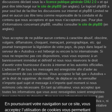
discussions déclaré sous la «
licence publique générale GNU 2.0
» et qui
peut être téléchargé sur
le site de phpBB
(en anglais). Le logiciel phpBB a
pour seul but de faciliter les discussions sur internet et phpBB Limited ne
peut en aucun cas être tenu comme responsable de la conduite et du
contenu que nous acceptons et que nous n’acceptons pas. Pour plus
d’informations concernant phpBB, veuillez consulter
le site de phpBB
(en
anglais).
Vous acceptez de ne publier aucun contenu à caractère abusif, obscène,
vulgaire, diffamatoire, choquant, menaçant, pornographique, etc. qui
pourrait transgresser la législation de votre pays, du pays dans lequel le
serveur de « Autodiva » est hébergé ou encore la loi internationale. Si
vous ne respectez pas ces dispositions, vous vous exposez à un
bannissement immédiat et définitif et nous nous réservons le droit
d’avertir votre fournisseur d’accès à internet et les autorités officielles.
L’adresse IP de tous les messages est enregistrée afin d’aider au
renforcement de ces conditions. Vous acceptez le fait que « Autodiva »
ait le droit de supprimer, de modifier, de déplacer ou de verrouiller
n’importe quel sujet et message à n’importe quel moment si nous
estimons cela nécessaire. En tant qu’utilisateur, vous acceptez que
toutes les informations que vous avez renseignées soient enregistrées
dans notre base de données. Bien que ces informations ne seront pas
diffusées à une tierce partie sans votre consentement, ni « Autodiva », ni
En poursuivant votre navigation sur ce site, vous
phpBB, ne pourront être tenus comme responsables en cas de tentative
acceptez l’utilisation de cookies vous permettant
de piratage informatique visant à compromettre vos données.