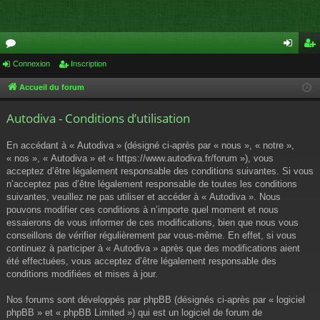
or
Connexion
Inscription
on
ns
u
ne
cri
Accueil du forum
m
xi
pti
Autodiva - Conditions d’utilisation
s
on
on
En accédant à « Autodiva » (désigné ci-après par « nous », « notre »,
« nos », « Autodiva » et « https://www.autodiva.fr/forum »), vous
acceptez d’être légalement responsable des conditions suivantes. Si vous
n’acceptez pas d’être légalement responsable de toutes les conditions
suivantes, veuillez ne pas utiliser et accéder à « Autodiva ». Nous
pouvons modifier ces conditions à n’importe quel moment et nous
essaierons de vous informer de ces modifications, bien que nous vous
conseillons de vérifier régulièrement par vous-même. En effet, si vous
continuez à participer à « Autodiva » après que des modifications aient
été effectuées, vous acceptez d’être légalement responsable des
conditions modifiées et mises à jour.
Nos forums sont développés par phpBB (désignés ci-après par « logiciel
phpBB » et « phpBB Limited ») qui est un logiciel de forum de