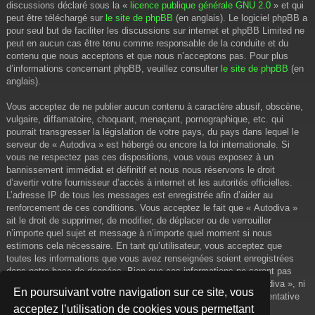
discussions déclaré sous la «
licence publique générale GNU 2.0
» et qui
peut être téléchargé sur
le site de phpBB
(en anglais). Le logiciel phpBB a
pour seul but de faciliter les discussions sur internet et phpBB Limited ne
peut en aucun cas être tenu comme responsable de la conduite et du
contenu que nous acceptons et que nous n’acceptons pas. Pour plus
d’informations concernant phpBB, veuillez consulter
le site de phpBB
(en
anglais).
Vous acceptez de ne publier aucun contenu à caractère abusif, obscène,
vulgaire, diffamatoire, choquant, menaçant, pornographique, etc. qui
pourrait transgresser la législation de votre pays, du pays dans lequel le
serveur de « Autodiva » est hébergé ou encore la loi internationale. Si
vous ne respectez pas ces dispositions, vous vous exposez à un
bannissement immédiat et définitif et nous nous réservons le droit
d’avertir votre fournisseur d’accès à internet et les autorités officielles.
L’adresse IP de tous les messages est enregistrée afin d’aider au
renforcement de ces conditions. Vous acceptez le fait que « Autodiva »
ait le droit de supprimer, de modifier, de déplacer ou de verrouiller
n’importe quel sujet et message à n’importe quel moment si nous
estimons cela nécessaire. En tant qu’utilisateur, vous acceptez que
toutes les informations que vous avez renseignées soient enregistrées
dans notre base de données. Bien que ces informations ne seront pas
diffusées à une tierce partie sans votre consentement, ni « Autodiva », ni
En poursuivant votre navigation sur ce site, vous
phpBB, ne pourront être tenus comme responsables en cas de tentative
acceptez l’utilisation de cookies vous permettant
de piratage informatique visant à compromettre vos données.