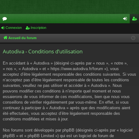
or
Connexion
Inscription
on
ns
u
ne
cri
Accueil du forum
m
xi
pti
Autodiva - Conditions d’utilisation
s
on
on
En accédant à « Autodiva » (désigné ci-après par « nous », « notre »,
« nos », « Autodiva » et « https://www.autodiva.fr/forum »), vous
acceptez d’être légalement responsable des conditions suivantes. Si vous
n’acceptez pas d’être légalement responsable de toutes les conditions
suivantes, veuillez ne pas utiliser et accéder à « Autodiva ». Nous
pouvons modifier ces conditions à n’importe quel moment et nous
essaierons de vous informer de ces modifications, bien que nous vous
conseillons de vérifier régulièrement par vous-même. En effet, si vous
continuez à participer à « Autodiva » après que des modifications aient
été effectuées, vous acceptez d’être légalement responsable des
conditions modifiées et mises à jour.
Nos forums sont développés par phpBB (désignés ci-après par « logiciel
phpBB » et « phpBB Limited ») qui est un logiciel de forum de