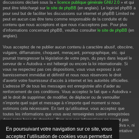
discussions déclaré sous la «
licence publique générale GNU 2.0
» et qui
peut être téléchargé sur
le site de phpBB
(en anglais). Le logiciel phpBB a
pour seul but de faciliter les discussions sur internet et phpBB Limited ne
peut en aucun cas être tenu comme responsable de la conduite et du
contenu que nous acceptons et que nous n’acceptons pas. Pour plus
d’informations concernant phpBB, veuillez consulter
le site de phpBB
(en
anglais).
Vous acceptez de ne publier aucun contenu à caractère abusif, obscène,
vulgaire, diffamatoire, choquant, menaçant, pornographique, etc. qui
pourrait transgresser la législation de votre pays, du pays dans lequel le
serveur de « Autodiva » est hébergé ou encore la loi internationale. Si
vous ne respectez pas ces dispositions, vous vous exposez à un
bannissement immédiat et définitif et nous nous réservons le droit
d’avertir votre fournisseur d’accès à internet et les autorités officielles.
L’adresse IP de tous les messages est enregistrée afin d’aider au
renforcement de ces conditions. Vous acceptez le fait que « Autodiva »
ait le droit de supprimer, de modifier, de déplacer ou de verrouiller
n’importe quel sujet et message à n’importe quel moment si nous
estimons cela nécessaire. En tant qu’utilisateur, vous acceptez que
toutes les informations que vous avez renseignées soient enregistrées
dans notre base de données. Bien que ces informations ne seront pas
diffusées à une tierce partie sans votre consentement, ni « Autodiva », ni
En poursuivant votre navigation sur ce site, vous
phpBB, ne pourront être tenus comme responsables en cas de tentative
acceptez l’utilisation de cookies vous permettant
de piratage informatique visant à compromettre vos données.