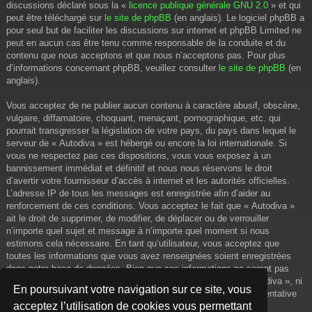
discussions déclaré sous la «
licence publique générale GNU 2.0
» et qui
peut être téléchargé sur
le site de phpBB
(en anglais). Le logiciel phpBB a
pour seul but de faciliter les discussions sur internet et phpBB Limited ne
peut en aucun cas être tenu comme responsable de la conduite et du
contenu que nous acceptons et que nous n’acceptons pas. Pour plus
d’informations concernant phpBB, veuillez consulter
le site de phpBB
(en
anglais).
Vous acceptez de ne publier aucun contenu à caractère abusif, obscène,
vulgaire, diffamatoire, choquant, menaçant, pornographique, etc. qui
pourrait transgresser la législation de votre pays, du pays dans lequel le
serveur de « Autodiva » est hébergé ou encore la loi internationale. Si
vous ne respectez pas ces dispositions, vous vous exposez à un
bannissement immédiat et définitif et nous nous réservons le droit
d’avertir votre fournisseur d’accès à internet et les autorités officielles.
L’adresse IP de tous les messages est enregistrée afin d’aider au
renforcement de ces conditions. Vous acceptez le fait que « Autodiva »
ait le droit de supprimer, de modifier, de déplacer ou de verrouiller
n’importe quel sujet et message à n’importe quel moment si nous
estimons cela nécessaire. En tant qu’utilisateur, vous acceptez que
toutes les informations que vous avez renseignées soient enregistrées
dans notre base de données. Bien que ces informations ne seront pas
diffusées à une tierce partie sans votre consentement, ni « Autodiva », ni
En poursuivant votre navigation sur ce site, vous
phpBB, ne pourront être tenus comme responsables en cas de tentative
acceptez l’utilisation de cookies vous permettant
de piratage informatique visant à compromettre vos données.