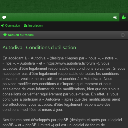
or
Connexion
Inscription
on
ns
u
ne
cri
Accueil du forum
m
xi
pti
Autodiva - Conditions d’utilisation
s
on
on
En accédant à « Autodiva » (désigné ci-après par « nous », « notre »,
« nos », « Autodiva » et « https://www.autodiva.fr/forum »), vous
acceptez d’être légalement responsable des conditions suivantes. Si vous
n’acceptez pas d’être légalement responsable de toutes les conditions
suivantes, veuillez ne pas utiliser et accéder à « Autodiva ». Nous
pouvons modifier ces conditions à n’importe quel moment et nous
essaierons de vous informer de ces modifications, bien que nous vous
conseillons de vérifier régulièrement par vous-même. En effet, si vous
continuez à participer à « Autodiva » après que des modifications aient
été effectuées, vous acceptez d’être légalement responsable des
conditions modifiées et mises à jour.
Nos forums sont développés par phpBB (désignés ci-après par « logiciel
phpBB » et « phpBB Limited ») qui est un logiciel de forum de