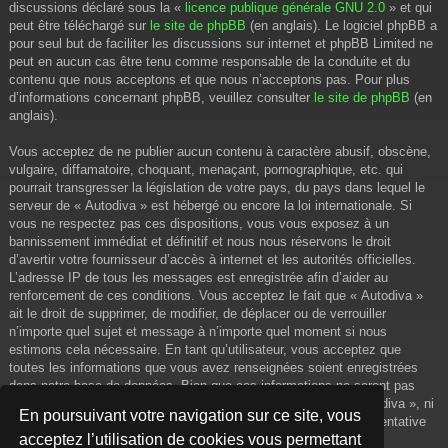
discussions déclaré sous la «
licence publique générale GNU 2.0
» et qui
peut être téléchargé sur
le site de phpBB
(en anglais). Le logiciel phpBB a
pour seul but de faciliter les discussions sur internet et phpBB Limited ne
peut en aucun cas être tenu comme responsable de la conduite et du
contenu que nous acceptons et que nous n’acceptons pas. Pour plus
d’informations concernant phpBB, veuillez consulter
le site de phpBB
(en
anglais).
Vous acceptez de ne publier aucun contenu à caractère abusif, obscène,
vulgaire, diffamatoire, choquant, menaçant, pornographique, etc. qui
pourrait transgresser la législation de votre pays, du pays dans lequel le
serveur de « Autodiva » est hébergé ou encore la loi internationale. Si
vous ne respectez pas ces dispositions, vous vous exposez à un
bannissement immédiat et définitif et nous nous réservons le droit
d’avertir votre fournisseur d’accès à internet et les autorités officielles.
L’adresse IP de tous les messages est enregistrée afin d’aider au
renforcement de ces conditions. Vous acceptez le fait que « Autodiva »
ait le droit de supprimer, de modifier, de déplacer ou de verrouiller
n’importe quel sujet et message à n’importe quel moment si nous
estimons cela nécessaire. En tant qu’utilisateur, vous acceptez que
toutes les informations que vous avez renseignées soient enregistrées
dans notre base de données. Bien que ces informations ne seront pas
diffusées à une tierce partie sans votre consentement, ni « Autodiva », ni
En poursuivant votre navigation sur ce site, vous
phpBB, ne pourront être tenus comme responsables en cas de tentative
acceptez l’utilisation de cookies vous permettant
de piratage informatique visant à compromettre vos données.