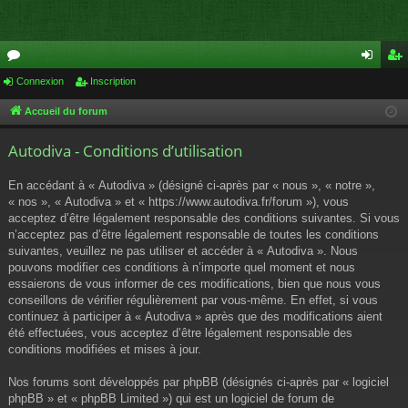
or
Connexion
Inscription
on
ns
u
ne
cri
Accueil du forum
m
xi
pti
Autodiva - Conditions d’utilisation
s
on
on
En accédant à « Autodiva » (désigné ci-après par « nous », « notre »,
« nos », « Autodiva » et « https://www.autodiva.fr/forum »), vous
acceptez d’être légalement responsable des conditions suivantes. Si vous
n’acceptez pas d’être légalement responsable de toutes les conditions
suivantes, veuillez ne pas utiliser et accéder à « Autodiva ». Nous
pouvons modifier ces conditions à n’importe quel moment et nous
essaierons de vous informer de ces modifications, bien que nous vous
conseillons de vérifier régulièrement par vous-même. En effet, si vous
continuez à participer à « Autodiva » après que des modifications aient
été effectuées, vous acceptez d’être légalement responsable des
conditions modifiées et mises à jour.
Nos forums sont développés par phpBB (désignés ci-après par « logiciel
phpBB » et « phpBB Limited ») qui est un logiciel de forum de