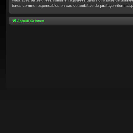
vous avez renseignées soient enregistrées dans notre base de données.
tenus comme responsables en cas de tentative de piratage informati
Accueil du forum