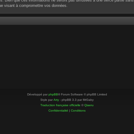
 Bien que ces informations ne seront pas diffusées à une tierce partie sans
que visant à compromettre vos données.
Développé par
phpBB
® Forum Software © phpBB Limited
Style par
Arty
- phpBB 3.3 par MrGaby
Traduction française officielle
©
Qiaeru
Confidentialité
|
Conditions