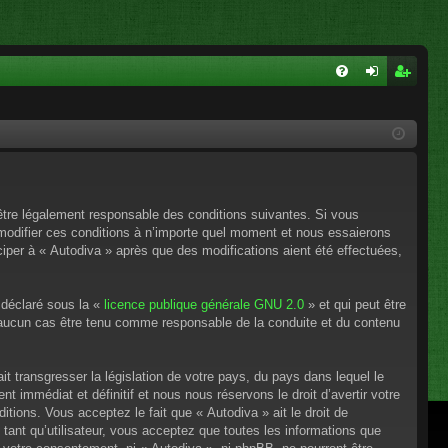
FA
on
ns
Q
ne
cri
xi
pti
on
on
’être légalement responsable des conditions suivantes. Si vous
 modifier ces conditions à n’importe quel moment et nous essaierons
ciper à « Autodiva » après que des modifications aient été effectuées,
 déclaré sous la «
licence publique générale GNU 2.0
» et qui peut être
en aucun cas être tenu comme responsable de la conduite et du contenu
t transgresser la législation de votre pays, du pays dans lequel le
 immédiat et définitif et nous nous réservons le droit d’avertir votre
itions. Vous acceptez le fait que « Autodiva » ait le droit de
tant qu’utilisateur, vous acceptez que toutes les informations que