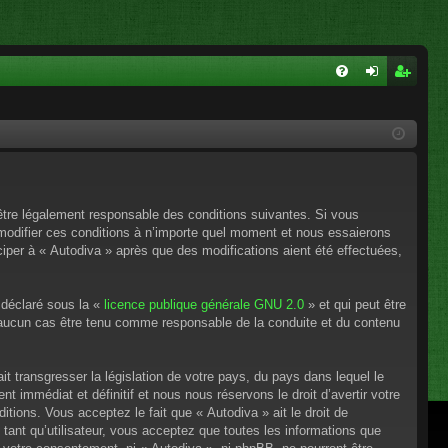
FA
on
ns
Q
ne
cri
xi
pti
on
on
’être légalement responsable des conditions suivantes. Si vous
 modifier ces conditions à n’importe quel moment et nous essaierons
ciper à « Autodiva » après que des modifications aient été effectuées,
 déclaré sous la «
licence publique générale GNU 2.0
» et qui peut être
en aucun cas être tenu comme responsable de la conduite et du contenu
t transgresser la législation de votre pays, du pays dans lequel le
 immédiat et définitif et nous nous réservons le droit d’avertir votre
itions. Vous acceptez le fait que « Autodiva » ait le droit de
tant qu’utilisateur, vous acceptez que toutes les informations que