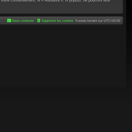
 votre consentement, ni « Autodiva », ni phpBB, ne pourront être
Nous contacter
Supprimer les cookies
Fuseau horaire sur
UTC+02:00