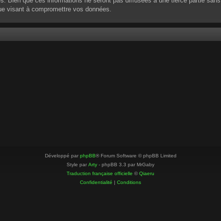
 Bien que ces informations ne seront pas diffusées à une tierce partie sans
que visant à compromettre vos données.
Développé par
phpBB
® Forum Software © phpBB Limited
Style par
Arty
- phpBB 3.3 par MrGaby
Traduction française officielle
©
Qiaeru
Confidentialité
|
Conditions