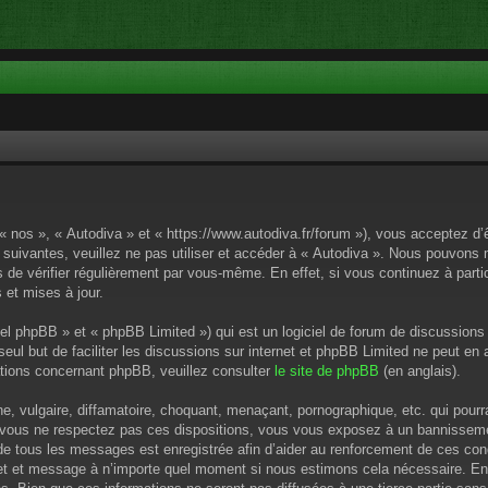
 « nos », « Autodiva » et « https://www.autodiva.fr/forum »), vous acceptez d
 suivantes, veuillez ne pas utiliser et accéder à « Autodiva ». Nous pouvons
de vérifier régulièrement par vous-même. En effet, si vous continuez à parti
 et mises à jour.
el phpBB » et « phpBB Limited ») qui est un logiciel de forum de discussions
 seul but de faciliter les discussions sur internet et phpBB Limited ne peut 
tions concernant phpBB, veuillez consulter
le site de phpBB
(en anglais).
 vulgaire, diffamatoire, choquant, menaçant, pornographique, etc. qui pourrai
i vous ne respectez pas ces dispositions, vous vous exposez à un bannissement
P de tous les messages est enregistrée afin d’aider au renforcement de ces cond
ujet et message à n’importe quel moment si nous estimons cela nécessaire. En 