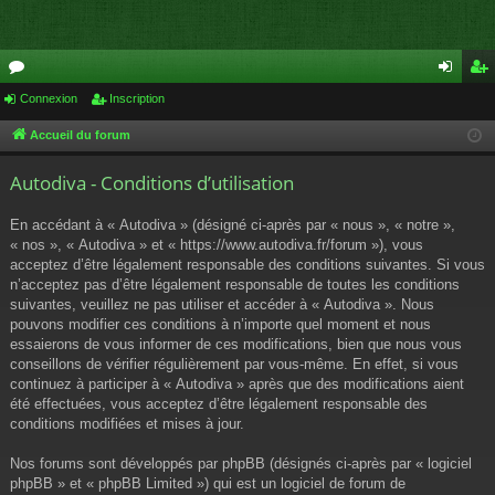
or
Connexion
Inscription
on
ns
u
ne
cri
Accueil du forum
m
xi
pti
Autodiva - Conditions d’utilisation
s
on
on
En accédant à « Autodiva » (désigné ci-après par « nous », « notre »,
« nos », « Autodiva » et « https://www.autodiva.fr/forum »), vous
acceptez d’être légalement responsable des conditions suivantes. Si vous
n’acceptez pas d’être légalement responsable de toutes les conditions
suivantes, veuillez ne pas utiliser et accéder à « Autodiva ». Nous
pouvons modifier ces conditions à n’importe quel moment et nous
essaierons de vous informer de ces modifications, bien que nous vous
conseillons de vérifier régulièrement par vous-même. En effet, si vous
continuez à participer à « Autodiva » après que des modifications aient
été effectuées, vous acceptez d’être légalement responsable des
conditions modifiées et mises à jour.
Nos forums sont développés par phpBB (désignés ci-après par « logiciel
phpBB » et « phpBB Limited ») qui est un logiciel de forum de