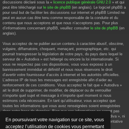
discussions déclaré sous la «
licence publique générale GNU 2.0
» et qui
peut être téléchargé sur
le site de phpBB
(en anglais). Le logiciel phpBB a
pour seul but de faciliter les discussions sur internet et phpBB Limited ne
peut en aucun cas être tenu comme responsable de la conduite et du
contenu que nous acceptons et que nous n’acceptons pas. Pour plus
d’informations concernant phpBB, veuillez consulter
le site de phpBB
(en
anglais).
Vous acceptez de ne publier aucun contenu à caractère abusif, obscène,
vulgaire, diffamatoire, choquant, menaçant, pornographique, etc. qui
pourrait transgresser la législation de votre pays, du pays dans lequel le
serveur de « Autodiva » est hébergé ou encore la loi internationale. Si
vous ne respectez pas ces dispositions, vous vous exposez à un
bannissement immédiat et définitif et nous nous réservons le droit
d’avertir votre fournisseur d’accès à internet et les autorités officielles.
L’adresse IP de tous les messages est enregistrée afin d’aider au
renforcement de ces conditions. Vous acceptez le fait que « Autodiva »
ait le droit de supprimer, de modifier, de déplacer ou de verrouiller
n’importe quel sujet et message à n’importe quel moment si nous
estimons cela nécessaire. En tant qu’utilisateur, vous acceptez que
toutes les informations que vous avez renseignées soient enregistrées
dans notre base de données. Bien que ces informations ne seront pas
diffusées à une tierce partie sans votre consentement, ni « Autodiva », ni
En poursuivant votre navigation sur ce site, vous
phpBB, ne pourront être tenus comme responsables en cas de tentative
acceptez l’utilisation de cookies vous permettant
de piratage informatique visant à compromettre vos données.