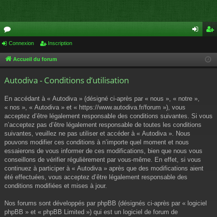
or
Connexion
Inscription
on
ns
u
ne
cri
Accueil du forum
m
xi
pti
Autodiva - Conditions d’utilisation
s
on
on
En accédant à « Autodiva » (désigné ci-après par « nous », « notre »,
« nos », « Autodiva » et « https://www.autodiva.fr/forum »), vous
acceptez d’être légalement responsable des conditions suivantes. Si vous
n’acceptez pas d’être légalement responsable de toutes les conditions
suivantes, veuillez ne pas utiliser et accéder à « Autodiva ». Nous
pouvons modifier ces conditions à n’importe quel moment et nous
essaierons de vous informer de ces modifications, bien que nous vous
conseillons de vérifier régulièrement par vous-même. En effet, si vous
continuez à participer à « Autodiva » après que des modifications aient
été effectuées, vous acceptez d’être légalement responsable des
conditions modifiées et mises à jour.
Nos forums sont développés par phpBB (désignés ci-après par « logiciel
phpBB » et « phpBB Limited ») qui est un logiciel de forum de