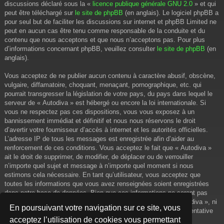
discussions déclaré sous la «
licence publique générale GNU 2.0
» et qui
peut être téléchargé sur
le site de phpBB
(en anglais). Le logiciel phpBB a
pour seul but de faciliter les discussions sur internet et phpBB Limited ne
peut en aucun cas être tenu comme responsable de la conduite et du
contenu que nous acceptons et que nous n’acceptons pas. Pour plus
d’informations concernant phpBB, veuillez consulter
le site de phpBB
(en
anglais).
Vous acceptez de ne publier aucun contenu à caractère abusif, obscène,
vulgaire, diffamatoire, choquant, menaçant, pornographique, etc. qui
pourrait transgresser la législation de votre pays, du pays dans lequel le
serveur de « Autodiva » est hébergé ou encore la loi internationale. Si
vous ne respectez pas ces dispositions, vous vous exposez à un
bannissement immédiat et définitif et nous nous réservons le droit
d’avertir votre fournisseur d’accès à internet et les autorités officielles.
L’adresse IP de tous les messages est enregistrée afin d’aider au
renforcement de ces conditions. Vous acceptez le fait que « Autodiva »
ait le droit de supprimer, de modifier, de déplacer ou de verrouiller
n’importe quel sujet et message à n’importe quel moment si nous
estimons cela nécessaire. En tant qu’utilisateur, vous acceptez que
toutes les informations que vous avez renseignées soient enregistrées
dans notre base de données. Bien que ces informations ne seront pas
diffusées à une tierce partie sans votre consentement, ni « Autodiva », ni
En poursuivant votre navigation sur ce site, vous
phpBB, ne pourront être tenus comme responsables en cas de tentative
acceptez l’utilisation de cookies vous permettant
de piratage informatique visant à compromettre vos données.