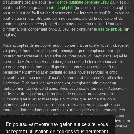
discussions déclaré sous la «
licence publique générale GNU 2.0
» et qui
peut être téléchargé sur
le site de phpBB
(en anglais). Le logiciel phpBB a
pour seul but de faciliter les discussions sur internet et phpBB Limited ne
peut en aucun cas être tenu comme responsable de la conduite et du
contenu que nous acceptons et que nous n’acceptons pas. Pour plus
d’informations concernant phpBB, veuillez consulter
le site de phpBB
(en
anglais).
Vous acceptez de ne publier aucun contenu à caractère abusif, obscène,
vulgaire, diffamatoire, choquant, menaçant, pornographique, etc. qui
pourrait transgresser la législation de votre pays, du pays dans lequel le
serveur de « Autodiva » est hébergé ou encore la loi internationale. Si
vous ne respectez pas ces dispositions, vous vous exposez à un
bannissement immédiat et définitif et nous nous réservons le droit
d’avertir votre fournisseur d’accès à internet et les autorités officielles.
L’adresse IP de tous les messages est enregistrée afin d’aider au
renforcement de ces conditions. Vous acceptez le fait que « Autodiva »
ait le droit de supprimer, de modifier, de déplacer ou de verrouiller
n’importe quel sujet et message à n’importe quel moment si nous
estimons cela nécessaire. En tant qu’utilisateur, vous acceptez que
toutes les informations que vous avez renseignées soient enregistrées
dans notre base de données. Bien que ces informations ne seront pas
diffusées à une tierce partie sans votre consentement, ni « Autodiva », ni
En poursuivant votre navigation sur ce site, vous
phpBB, ne pourront être tenus comme responsables en cas de tentative
acceptez l’utilisation de cookies vous permettant
de piratage informatique visant à compromettre vos données.