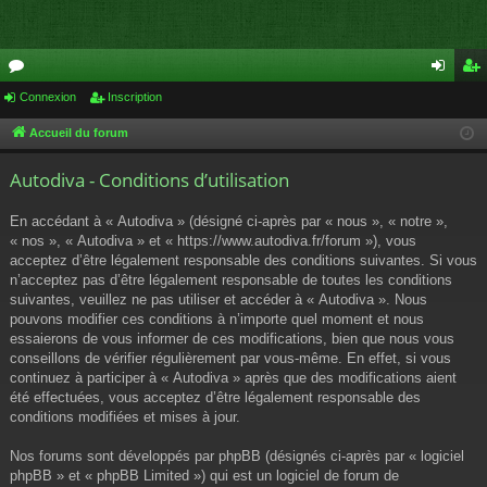
or
Connexion
Inscription
on
ns
u
ne
cri
Accueil du forum
m
xi
pti
Autodiva - Conditions d’utilisation
s
on
on
En accédant à « Autodiva » (désigné ci-après par « nous », « notre »,
« nos », « Autodiva » et « https://www.autodiva.fr/forum »), vous
acceptez d’être légalement responsable des conditions suivantes. Si vous
n’acceptez pas d’être légalement responsable de toutes les conditions
suivantes, veuillez ne pas utiliser et accéder à « Autodiva ». Nous
pouvons modifier ces conditions à n’importe quel moment et nous
essaierons de vous informer de ces modifications, bien que nous vous
conseillons de vérifier régulièrement par vous-même. En effet, si vous
continuez à participer à « Autodiva » après que des modifications aient
été effectuées, vous acceptez d’être légalement responsable des
conditions modifiées et mises à jour.
Nos forums sont développés par phpBB (désignés ci-après par « logiciel
phpBB » et « phpBB Limited ») qui est un logiciel de forum de