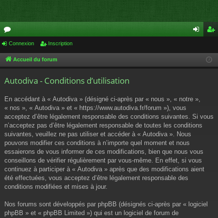
or
Connexion
Inscription
on
ns
u
ne
cri
Accueil du forum
m
xi
pti
Autodiva - Conditions d’utilisation
s
on
on
En accédant à « Autodiva » (désigné ci-après par « nous », « notre »,
« nos », « Autodiva » et « https://www.autodiva.fr/forum »), vous
acceptez d’être légalement responsable des conditions suivantes. Si vous
n’acceptez pas d’être légalement responsable de toutes les conditions
suivantes, veuillez ne pas utiliser et accéder à « Autodiva ». Nous
pouvons modifier ces conditions à n’importe quel moment et nous
essaierons de vous informer de ces modifications, bien que nous vous
conseillons de vérifier régulièrement par vous-même. En effet, si vous
continuez à participer à « Autodiva » après que des modifications aient
été effectuées, vous acceptez d’être légalement responsable des
conditions modifiées et mises à jour.
Nos forums sont développés par phpBB (désignés ci-après par « logiciel
phpBB » et « phpBB Limited ») qui est un logiciel de forum de