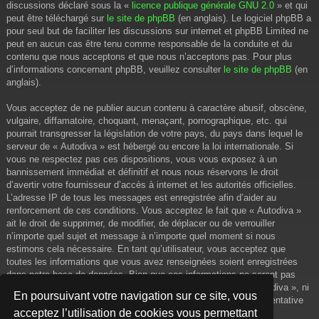
discussions déclaré sous la «
licence publique générale GNU 2.0
» et qui
peut être téléchargé sur
le site de phpBB
(en anglais). Le logiciel phpBB a
pour seul but de faciliter les discussions sur internet et phpBB Limited ne
peut en aucun cas être tenu comme responsable de la conduite et du
contenu que nous acceptons et que nous n’acceptons pas. Pour plus
d’informations concernant phpBB, veuillez consulter
le site de phpBB
(en
anglais).
Vous acceptez de ne publier aucun contenu à caractère abusif, obscène,
vulgaire, diffamatoire, choquant, menaçant, pornographique, etc. qui
pourrait transgresser la législation de votre pays, du pays dans lequel le
serveur de « Autodiva » est hébergé ou encore la loi internationale. Si
vous ne respectez pas ces dispositions, vous vous exposez à un
bannissement immédiat et définitif et nous nous réservons le droit
d’avertir votre fournisseur d’accès à internet et les autorités officielles.
L’adresse IP de tous les messages est enregistrée afin d’aider au
renforcement de ces conditions. Vous acceptez le fait que « Autodiva »
ait le droit de supprimer, de modifier, de déplacer ou de verrouiller
n’importe quel sujet et message à n’importe quel moment si nous
estimons cela nécessaire. En tant qu’utilisateur, vous acceptez que
toutes les informations que vous avez renseignées soient enregistrées
dans notre base de données. Bien que ces informations ne seront pas
diffusées à une tierce partie sans votre consentement, ni « Autodiva », ni
En poursuivant votre navigation sur ce site, vous
phpBB, ne pourront être tenus comme responsables en cas de tentative
acceptez l’utilisation de cookies vous permettant
de piratage informatique visant à compromettre vos données.