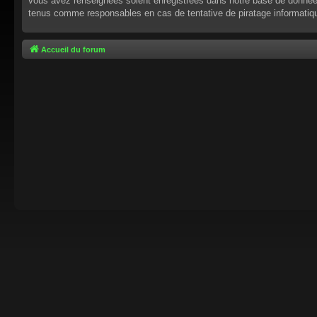
vous avez renseignées soient enregistrées dans notre base de données.
tenus comme responsables en cas de tentative de piratage informati
Accueil du forum