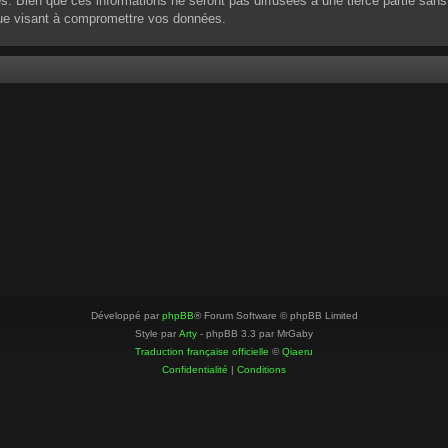
 Bien que ces informations ne seront pas diffusées à une tierce partie sans
que visant à compromettre vos données.
Développé par
phpBB
® Forum Software © phpBB Limited
Style par
Arty
- phpBB 3.3 par MrGaby
Traduction française officielle
©
Qiaeru
Confidentialité
|
Conditions