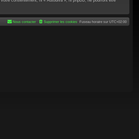
 votre consentement, ni « Autodiva », ni phpBB, ne pourront être
Nous contacter
Supprimer les cookies
Fuseau horaire sur
UTC+02:00