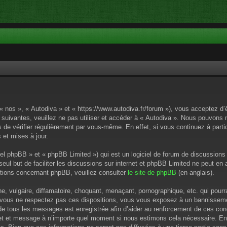
 « nos », « Autodiva » et « https://www.autodiva.fr/forum »), vous acceptez d
 suivantes, veuillez ne pas utiliser et accéder à « Autodiva ». Nous pouvons
de vérifier régulièrement par vous-même. En effet, si vous continuez à parti
 et mises à jour.
el phpBB » et « phpBB Limited ») qui est un logiciel de forum de discussions
 seul but de faciliter les discussions sur internet et phpBB Limited ne peut 
tions concernant phpBB, veuillez consulter
le site de phpBB
(en anglais).
 vulgaire, diffamatoire, choquant, menaçant, pornographique, etc. qui pourrai
i vous ne respectez pas ces dispositions, vous vous exposez à un bannissement
P de tous les messages est enregistrée afin d’aider au renforcement de ces cond
ujet et message à n’importe quel moment si nous estimons cela nécessaire. En 