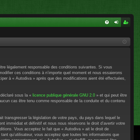
FA
on
ns
Q
ne
cri
xi
pti
on
on
’être légalement responsable des conditions suivantes. Si vous
 modifier ces conditions à n’importe quel moment et nous essaierons
ciper à « Autodiva » après que des modifications aient été effectuées,
 déclaré sous la «
licence publique générale GNU 2.0
» et qui peut être
en aucun cas être tenu comme responsable de la conduite et du contenu
t transgresser la législation de votre pays, du pays dans lequel le
 immédiat et définitif et nous nous réservons le droit d’avertir votre
itions. Vous acceptez le fait que « Autodiva » ait le droit de
tant qu’utilisateur, vous acceptez que toutes les informations que