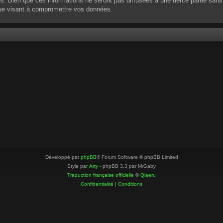
 Bien que ces informations ne seront pas diffusées à une tierce partie sans
que visant à compromettre vos données.
Développé par
phpBB
® Forum Software © phpBB Limited
Style par
Arty
- phpBB 3.3 par MrGaby
Traduction française officielle
©
Qiaeru
Confidentialité
|
Conditions