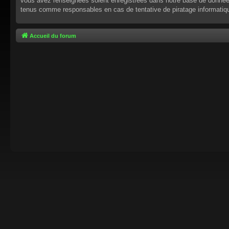
vous avez renseignées soient enregistrées dans notre base de données.
tenus comme responsables en cas de tentative de piratage informati
Accueil du forum