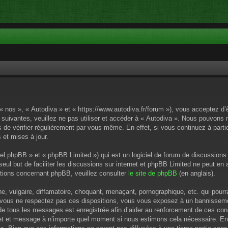
 « nos », « Autodiva » et « https://www.autodiva.fr/forum »), vous acceptez d
 suivantes, veuillez ne pas utiliser et accéder à « Autodiva ». Nous pouvons
de vérifier régulièrement par vous-même. En effet, si vous continuez à parti
 et mises à jour.
el phpBB » et « phpBB Limited ») qui est un logiciel de forum de discussions
 seul but de faciliter les discussions sur internet et phpBB Limited ne peut 
tions concernant phpBB, veuillez consulter
le site de phpBB
(en anglais).
 vulgaire, diffamatoire, choquant, menaçant, pornographique, etc. qui pourrai
i vous ne respectez pas ces dispositions, vous vous exposez à un bannissement
P de tous les messages est enregistrée afin d’aider au renforcement de ces cond
ujet et message à n’importe quel moment si nous estimons cela nécessaire. En 