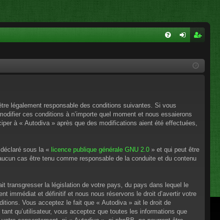
FA
on
ns
Q
ne
cri
xi
pti
on
on
’être légalement responsable des conditions suivantes. Si vous
 modifier ces conditions à n’importe quel moment et nous essaierons
ciper à « Autodiva » après que des modifications aient été effectuées,
 déclaré sous la «
licence publique générale GNU 2.0
» et qui peut être
en aucun cas être tenu comme responsable de la conduite et du contenu
t transgresser la législation de votre pays, du pays dans lequel le
 immédiat et définitif et nous nous réservons le droit d’avertir votre
itions. Vous acceptez le fait que « Autodiva » ait le droit de
tant qu’utilisateur, vous acceptez que toutes les informations que