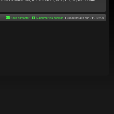
 votre consentement, ni « Autodiva », ni phpBB, ne pourront être
Nous contacter
Supprimer les cookies
Fuseau horaire sur
UTC+02:00