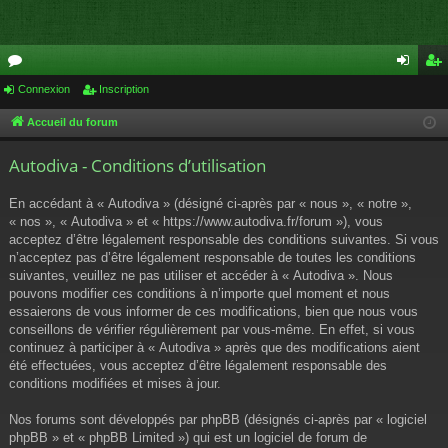
or
Connexion
Inscription
on
ns
u
ne
cri
Accueil du forum
m
xi
pti
Autodiva - Conditions d’utilisation
s
on
on
En accédant à « Autodiva » (désigné ci-après par « nous », « notre »,
« nos », « Autodiva » et « https://www.autodiva.fr/forum »), vous
acceptez d’être légalement responsable des conditions suivantes. Si vous
n’acceptez pas d’être légalement responsable de toutes les conditions
suivantes, veuillez ne pas utiliser et accéder à « Autodiva ». Nous
pouvons modifier ces conditions à n’importe quel moment et nous
essaierons de vous informer de ces modifications, bien que nous vous
conseillons de vérifier régulièrement par vous-même. En effet, si vous
continuez à participer à « Autodiva » après que des modifications aient
été effectuées, vous acceptez d’être légalement responsable des
conditions modifiées et mises à jour.
Nos forums sont développés par phpBB (désignés ci-après par « logiciel
phpBB » et « phpBB Limited ») qui est un logiciel de forum de