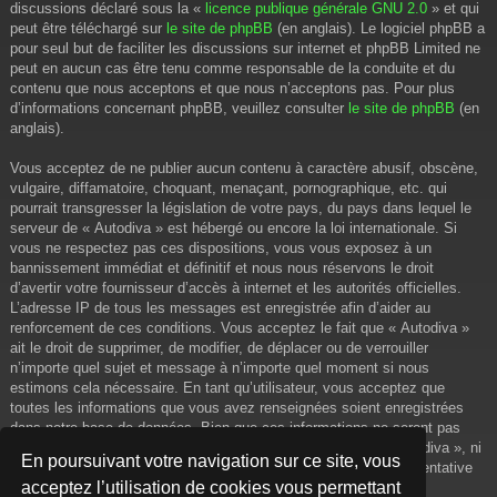
discussions déclaré sous la «
licence publique générale GNU 2.0
» et qui
peut être téléchargé sur
le site de phpBB
(en anglais). Le logiciel phpBB a
pour seul but de faciliter les discussions sur internet et phpBB Limited ne
peut en aucun cas être tenu comme responsable de la conduite et du
contenu que nous acceptons et que nous n’acceptons pas. Pour plus
d’informations concernant phpBB, veuillez consulter
le site de phpBB
(en
anglais).
Vous acceptez de ne publier aucun contenu à caractère abusif, obscène,
vulgaire, diffamatoire, choquant, menaçant, pornographique, etc. qui
pourrait transgresser la législation de votre pays, du pays dans lequel le
serveur de « Autodiva » est hébergé ou encore la loi internationale. Si
vous ne respectez pas ces dispositions, vous vous exposez à un
bannissement immédiat et définitif et nous nous réservons le droit
d’avertir votre fournisseur d’accès à internet et les autorités officielles.
L’adresse IP de tous les messages est enregistrée afin d’aider au
renforcement de ces conditions. Vous acceptez le fait que « Autodiva »
ait le droit de supprimer, de modifier, de déplacer ou de verrouiller
n’importe quel sujet et message à n’importe quel moment si nous
estimons cela nécessaire. En tant qu’utilisateur, vous acceptez que
toutes les informations que vous avez renseignées soient enregistrées
dans notre base de données. Bien que ces informations ne seront pas
diffusées à une tierce partie sans votre consentement, ni « Autodiva », ni
En poursuivant votre navigation sur ce site, vous
phpBB, ne pourront être tenus comme responsables en cas de tentative
acceptez l’utilisation de cookies vous permettant
de piratage informatique visant à compromettre vos données.