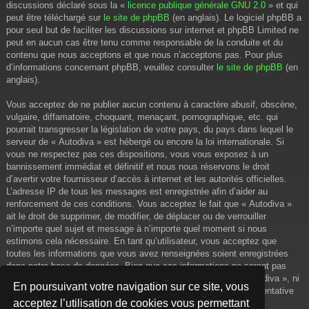
discussions déclaré sous la «
licence publique générale GNU 2.0
» et qui
peut être téléchargé sur
le site de phpBB
(en anglais). Le logiciel phpBB a
pour seul but de faciliter les discussions sur internet et phpBB Limited ne
peut en aucun cas être tenu comme responsable de la conduite et du
contenu que nous acceptons et que nous n’acceptons pas. Pour plus
d’informations concernant phpBB, veuillez consulter
le site de phpBB
(en
anglais).
Vous acceptez de ne publier aucun contenu à caractère abusif, obscène,
vulgaire, diffamatoire, choquant, menaçant, pornographique, etc. qui
pourrait transgresser la législation de votre pays, du pays dans lequel le
serveur de « Autodiva » est hébergé ou encore la loi internationale. Si
vous ne respectez pas ces dispositions, vous vous exposez à un
bannissement immédiat et définitif et nous nous réservons le droit
d’avertir votre fournisseur d’accès à internet et les autorités officielles.
L’adresse IP de tous les messages est enregistrée afin d’aider au
renforcement de ces conditions. Vous acceptez le fait que « Autodiva »
ait le droit de supprimer, de modifier, de déplacer ou de verrouiller
n’importe quel sujet et message à n’importe quel moment si nous
estimons cela nécessaire. En tant qu’utilisateur, vous acceptez que
toutes les informations que vous avez renseignées soient enregistrées
dans notre base de données. Bien que ces informations ne seront pas
diffusées à une tierce partie sans votre consentement, ni « Autodiva », ni
En poursuivant votre navigation sur ce site, vous
phpBB, ne pourront être tenus comme responsables en cas de tentative
acceptez l’utilisation de cookies vous permettant
de piratage informatique visant à compromettre vos données.