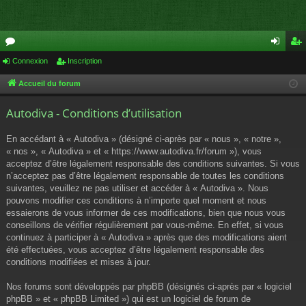
or
Connexion
Inscription
on
ns
u
ne
cri
Accueil du forum
m
xi
pti
Autodiva - Conditions d’utilisation
s
on
on
En accédant à « Autodiva » (désigné ci-après par « nous », « notre »,
« nos », « Autodiva » et « https://www.autodiva.fr/forum »), vous
acceptez d’être légalement responsable des conditions suivantes. Si vous
n’acceptez pas d’être légalement responsable de toutes les conditions
suivantes, veuillez ne pas utiliser et accéder à « Autodiva ». Nous
pouvons modifier ces conditions à n’importe quel moment et nous
essaierons de vous informer de ces modifications, bien que nous vous
conseillons de vérifier régulièrement par vous-même. En effet, si vous
continuez à participer à « Autodiva » après que des modifications aient
été effectuées, vous acceptez d’être légalement responsable des
conditions modifiées et mises à jour.
Nos forums sont développés par phpBB (désignés ci-après par « logiciel
phpBB » et « phpBB Limited ») qui est un logiciel de forum de