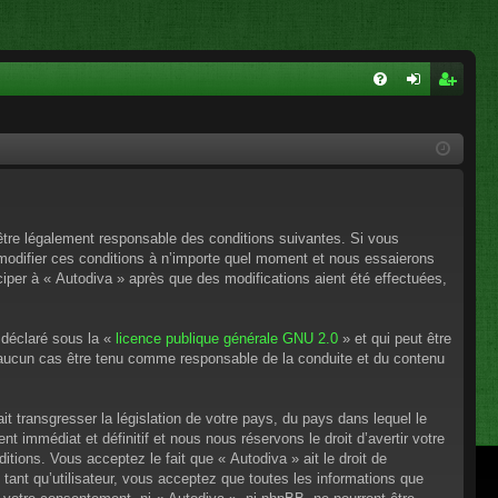
FA
on
ns
Q
ne
cri
xi
pti
on
on
’être légalement responsable des conditions suivantes. Si vous
 modifier ces conditions à n’importe quel moment et nous essaierons
ciper à « Autodiva » après que des modifications aient été effectuées,
 déclaré sous la «
licence publique générale GNU 2.0
» et qui peut être
en aucun cas être tenu comme responsable de la conduite et du contenu
t transgresser la législation de votre pays, du pays dans lequel le
 immédiat et définitif et nous nous réservons le droit d’avertir votre
itions. Vous acceptez le fait que « Autodiva » ait le droit de
tant qu’utilisateur, vous acceptez que toutes les informations que