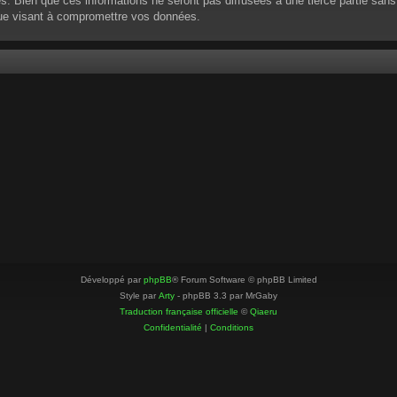
 Bien que ces informations ne seront pas diffusées à une tierce partie sans
que visant à compromettre vos données.
Développé par
phpBB
® Forum Software © phpBB Limited
Style par
Arty
- phpBB 3.3 par MrGaby
Traduction française officielle
©
Qiaeru
Confidentialité
|
Conditions