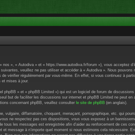
 « nos », « Autodiva » et « https://www.autodiva.fr/forum »), vous acceptez d
 suivantes, veuillez ne pas utiliser et accéder à « Autodiva ». Nous pouvons
de vérifier régulièrement par vous-même. En effet, si vous continuez à parti
 et mises à jour.
el phpBB » et « phpBB Limited ») qui est un logiciel de forum de discussions
 seul but de faciliter les discussions sur internet et phpBB Limited ne peut 
tions concernant phpBB, veuillez consulter
le site de phpBB
(en anglais).
 vulgaire, diffamatoire, choquant, menaçant, pornographique, etc. qui pourrai
i vous ne respectez pas ces dispositions, vous vous exposez à un bannissement
P de tous les messages est enregistrée afin d’aider au renforcement de ces cond
ujet et message à n’importe quel moment si nous estimons cela nécessaire. En 