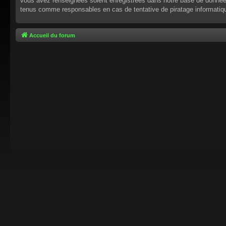
vous avez renseignées soient enregistrées dans notre base de données.
tenus comme responsables en cas de tentative de piratage informati
Accueil du forum