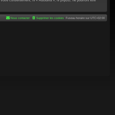
 votre consentement, ni « Autodiva », ni phpBB, ne pourront être
Nous contacter
Supprimer les cookies
Fuseau horaire sur
UTC+02:00