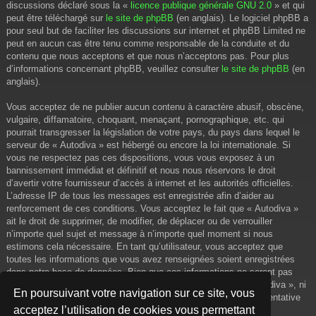
discussions déclaré sous la «
licence publique générale GNU 2.0
» et qui
peut être téléchargé sur
le site de phpBB
(en anglais). Le logiciel phpBB a
pour seul but de faciliter les discussions sur internet et phpBB Limited ne
peut en aucun cas être tenu comme responsable de la conduite et du
contenu que nous acceptons et que nous n’acceptons pas. Pour plus
d’informations concernant phpBB, veuillez consulter
le site de phpBB
(en
anglais).
Vous acceptez de ne publier aucun contenu à caractère abusif, obscène,
vulgaire, diffamatoire, choquant, menaçant, pornographique, etc. qui
pourrait transgresser la législation de votre pays, du pays dans lequel le
serveur de « Autodiva » est hébergé ou encore la loi internationale. Si
vous ne respectez pas ces dispositions, vous vous exposez à un
bannissement immédiat et définitif et nous nous réservons le droit
d’avertir votre fournisseur d’accès à internet et les autorités officielles.
L’adresse IP de tous les messages est enregistrée afin d’aider au
renforcement de ces conditions. Vous acceptez le fait que « Autodiva »
ait le droit de supprimer, de modifier, de déplacer ou de verrouiller
n’importe quel sujet et message à n’importe quel moment si nous
estimons cela nécessaire. En tant qu’utilisateur, vous acceptez que
toutes les informations que vous avez renseignées soient enregistrées
dans notre base de données. Bien que ces informations ne seront pas
diffusées à une tierce partie sans votre consentement, ni « Autodiva », ni
En poursuivant votre navigation sur ce site, vous
phpBB, ne pourront être tenus comme responsables en cas de tentative
acceptez l’utilisation de cookies vous permettant
de piratage informatique visant à compromettre vos données.