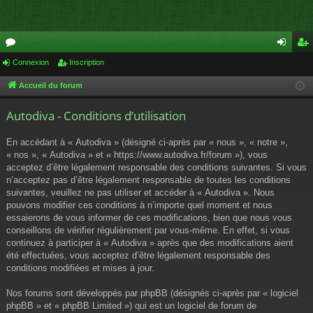
or
Connexion
Inscription
on
ns
u
ne
cri
Accueil du forum
m
xi
pti
Autodiva - Conditions d’utilisation
s
on
on
En accédant à « Autodiva » (désigné ci-après par « nous », « notre »,
« nos », « Autodiva » et « https://www.autodiva.fr/forum »), vous
acceptez d’être légalement responsable des conditions suivantes. Si vous
n’acceptez pas d’être légalement responsable de toutes les conditions
suivantes, veuillez ne pas utiliser et accéder à « Autodiva ». Nous
pouvons modifier ces conditions à n’importe quel moment et nous
essaierons de vous informer de ces modifications, bien que nous vous
conseillons de vérifier régulièrement par vous-même. En effet, si vous
continuez à participer à « Autodiva » après que des modifications aient
été effectuées, vous acceptez d’être légalement responsable des
conditions modifiées et mises à jour.
Nos forums sont développés par phpBB (désignés ci-après par « logiciel
phpBB » et « phpBB Limited ») qui est un logiciel de forum de