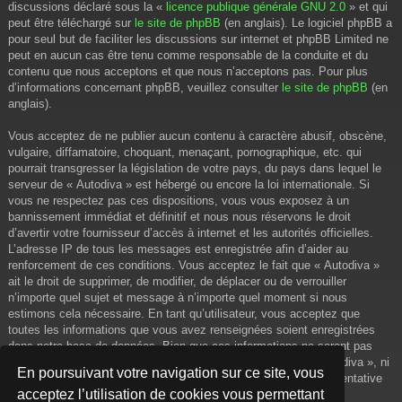
discussions déclaré sous la «
licence publique générale GNU 2.0
» et qui
peut être téléchargé sur
le site de phpBB
(en anglais). Le logiciel phpBB a
pour seul but de faciliter les discussions sur internet et phpBB Limited ne
peut en aucun cas être tenu comme responsable de la conduite et du
contenu que nous acceptons et que nous n’acceptons pas. Pour plus
d’informations concernant phpBB, veuillez consulter
le site de phpBB
(en
anglais).
Vous acceptez de ne publier aucun contenu à caractère abusif, obscène,
vulgaire, diffamatoire, choquant, menaçant, pornographique, etc. qui
pourrait transgresser la législation de votre pays, du pays dans lequel le
serveur de « Autodiva » est hébergé ou encore la loi internationale. Si
vous ne respectez pas ces dispositions, vous vous exposez à un
bannissement immédiat et définitif et nous nous réservons le droit
d’avertir votre fournisseur d’accès à internet et les autorités officielles.
L’adresse IP de tous les messages est enregistrée afin d’aider au
renforcement de ces conditions. Vous acceptez le fait que « Autodiva »
ait le droit de supprimer, de modifier, de déplacer ou de verrouiller
n’importe quel sujet et message à n’importe quel moment si nous
estimons cela nécessaire. En tant qu’utilisateur, vous acceptez que
toutes les informations que vous avez renseignées soient enregistrées
dans notre base de données. Bien que ces informations ne seront pas
diffusées à une tierce partie sans votre consentement, ni « Autodiva », ni
En poursuivant votre navigation sur ce site, vous
phpBB, ne pourront être tenus comme responsables en cas de tentative
acceptez l’utilisation de cookies vous permettant
de piratage informatique visant à compromettre vos données.