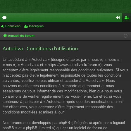
or
Connexion
Inscription
on
ns
u
ne
cri
Accueil du forum
m
xi
pti
Autodiva - Conditions d’utilisation
s
on
on
En accédant à « Autodiva » (désigné ci-après par « nous », « notre »,
« nos », « Autodiva » et « https://www.autodiva.fr/forum »), vous
acceptez d’être légalement responsable des conditions suivantes. Si vous
n’acceptez pas d’être légalement responsable de toutes les conditions
suivantes, veuillez ne pas utiliser et accéder à « Autodiva ». Nous
pouvons modifier ces conditions à n’importe quel moment et nous
essaierons de vous informer de ces modifications, bien que nous vous
conseillons de vérifier régulièrement par vous-même. En effet, si vous
continuez à participer à « Autodiva » après que des modifications aient
été effectuées, vous acceptez d’être légalement responsable des
conditions modifiées et mises à jour.
Nos forums sont développés par phpBB (désignés ci-après par « logiciel
phpBB » et « phpBB Limited ») qui est un logiciel de forum de