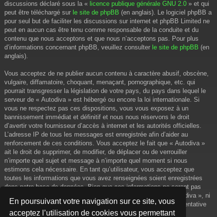
discussions déclaré sous la «
licence publique générale GNU 2.0
» et qui
peut être téléchargé sur
le site de phpBB
(en anglais). Le logiciel phpBB a
pour seul but de faciliter les discussions sur internet et phpBB Limited ne
peut en aucun cas être tenu comme responsable de la conduite et du
contenu que nous acceptons et que nous n’acceptons pas. Pour plus
d’informations concernant phpBB, veuillez consulter
le site de phpBB
(en
anglais).
Vous acceptez de ne publier aucun contenu à caractère abusif, obscène,
vulgaire, diffamatoire, choquant, menaçant, pornographique, etc. qui
pourrait transgresser la législation de votre pays, du pays dans lequel le
serveur de « Autodiva » est hébergé ou encore la loi internationale. Si
vous ne respectez pas ces dispositions, vous vous exposez à un
bannissement immédiat et définitif et nous nous réservons le droit
d’avertir votre fournisseur d’accès à internet et les autorités officielles.
L’adresse IP de tous les messages est enregistrée afin d’aider au
renforcement de ces conditions. Vous acceptez le fait que « Autodiva »
ait le droit de supprimer, de modifier, de déplacer ou de verrouiller
n’importe quel sujet et message à n’importe quel moment si nous
estimons cela nécessaire. En tant qu’utilisateur, vous acceptez que
toutes les informations que vous avez renseignées soient enregistrées
dans notre base de données. Bien que ces informations ne seront pas
diffusées à une tierce partie sans votre consentement, ni « Autodiva », ni
En poursuivant votre navigation sur ce site, vous
phpBB, ne pourront être tenus comme responsables en cas de tentative
acceptez l’utilisation de cookies vous permettant
de piratage informatique visant à compromettre vos données.