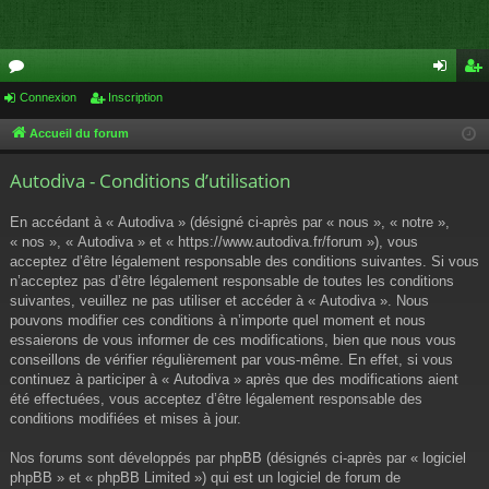
or
Connexion
Inscription
on
ns
u
ne
cri
Accueil du forum
m
xi
pti
Autodiva - Conditions d’utilisation
s
on
on
En accédant à « Autodiva » (désigné ci-après par « nous », « notre »,
« nos », « Autodiva » et « https://www.autodiva.fr/forum »), vous
acceptez d’être légalement responsable des conditions suivantes. Si vous
n’acceptez pas d’être légalement responsable de toutes les conditions
suivantes, veuillez ne pas utiliser et accéder à « Autodiva ». Nous
pouvons modifier ces conditions à n’importe quel moment et nous
essaierons de vous informer de ces modifications, bien que nous vous
conseillons de vérifier régulièrement par vous-même. En effet, si vous
continuez à participer à « Autodiva » après que des modifications aient
été effectuées, vous acceptez d’être légalement responsable des
conditions modifiées et mises à jour.
Nos forums sont développés par phpBB (désignés ci-après par « logiciel
phpBB » et « phpBB Limited ») qui est un logiciel de forum de