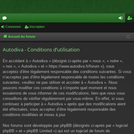
or
Connexion
Inscription
on
ns
u
ne
cri
Accueil du forum
m
xi
pti
Autodiva - Conditions d’utilisation
s
on
on
En accédant à « Autodiva » (désigné ci-après par « nous », « notre »,
« nos », « Autodiva » et « https://www.autodiva.fr/forum »), vous
acceptez d’être légalement responsable des conditions suivantes. Si vous
n’acceptez pas d’être légalement responsable de toutes les conditions
suivantes, veuillez ne pas utiliser et accéder à « Autodiva ». Nous
pouvons modifier ces conditions à n’importe quel moment et nous
essaierons de vous informer de ces modifications, bien que nous vous
conseillons de vérifier régulièrement par vous-même. En effet, si vous
continuez à participer à « Autodiva » après que des modifications aient
été effectuées, vous acceptez d’être légalement responsable des
conditions modifiées et mises à jour.
Nos forums sont développés par phpBB (désignés ci-après par « logiciel
phpBB » et « phpBB Limited ») qui est un logiciel de forum de