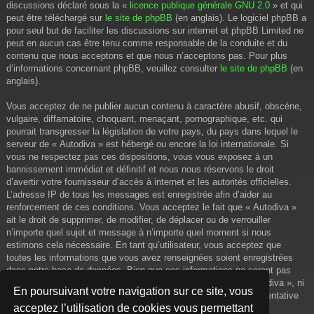
discussions déclaré sous la «
licence publique générale GNU 2.0
» et qui
peut être téléchargé sur
le site de phpBB
(en anglais). Le logiciel phpBB a
pour seul but de faciliter les discussions sur internet et phpBB Limited ne
peut en aucun cas être tenu comme responsable de la conduite et du
contenu que nous acceptons et que nous n’acceptons pas. Pour plus
d’informations concernant phpBB, veuillez consulter
le site de phpBB
(en
anglais).
Vous acceptez de ne publier aucun contenu à caractère abusif, obscène,
vulgaire, diffamatoire, choquant, menaçant, pornographique, etc. qui
pourrait transgresser la législation de votre pays, du pays dans lequel le
serveur de « Autodiva » est hébergé ou encore la loi internationale. Si
vous ne respectez pas ces dispositions, vous vous exposez à un
bannissement immédiat et définitif et nous nous réservons le droit
d’avertir votre fournisseur d’accès à internet et les autorités officielles.
L’adresse IP de tous les messages est enregistrée afin d’aider au
renforcement de ces conditions. Vous acceptez le fait que « Autodiva »
ait le droit de supprimer, de modifier, de déplacer ou de verrouiller
n’importe quel sujet et message à n’importe quel moment si nous
estimons cela nécessaire. En tant qu’utilisateur, vous acceptez que
toutes les informations que vous avez renseignées soient enregistrées
dans notre base de données. Bien que ces informations ne seront pas
diffusées à une tierce partie sans votre consentement, ni « Autodiva », ni
En poursuivant votre navigation sur ce site, vous
phpBB, ne pourront être tenus comme responsables en cas de tentative
acceptez l’utilisation de cookies vous permettant
de piratage informatique visant à compromettre vos données.