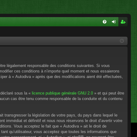
FA
on
ns
Q
ne
cri
xi
pti
on
on
’être légalement responsable des conditions suivantes. Si vous
 modifier ces conditions à n’importe quel moment et nous essaierons
ciper à « Autodiva » après que des modifications aient été effectuées,
 déclaré sous la «
licence publique générale GNU 2.0
» et qui peut être
en aucun cas être tenu comme responsable de la conduite et du contenu
t transgresser la législation de votre pays, du pays dans lequel le
 immédiat et définitif et nous nous réservons le droit d’avertir votre
itions. Vous acceptez le fait que « Autodiva » ait le droit de
tant qu’utilisateur, vous acceptez que toutes les informations que