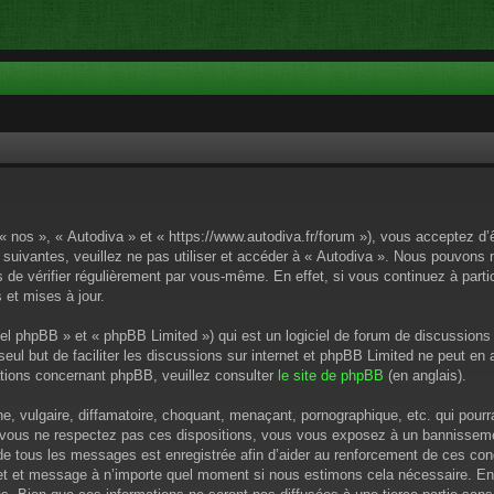
 « nos », « Autodiva » et « https://www.autodiva.fr/forum »), vous acceptez d
 suivantes, veuillez ne pas utiliser et accéder à « Autodiva ». Nous pouvons
de vérifier régulièrement par vous-même. En effet, si vous continuez à parti
 et mises à jour.
el phpBB » et « phpBB Limited ») qui est un logiciel de forum de discussions
 seul but de faciliter les discussions sur internet et phpBB Limited ne peut 
tions concernant phpBB, veuillez consulter
le site de phpBB
(en anglais).
 vulgaire, diffamatoire, choquant, menaçant, pornographique, etc. qui pourrai
i vous ne respectez pas ces dispositions, vous vous exposez à un bannissement
P de tous les messages est enregistrée afin d’aider au renforcement de ces cond
ujet et message à n’importe quel moment si nous estimons cela nécessaire. En 