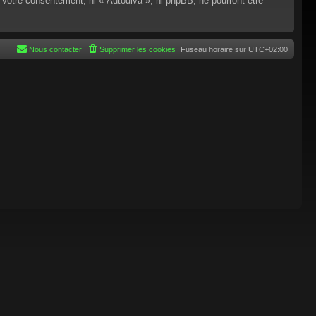
 votre consentement, ni « Autodiva », ni phpBB, ne pourront être
Nous contacter
Supprimer les cookies
Fuseau horaire sur
UTC+02:00