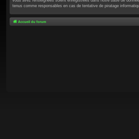
vous avez renseignées soient enregistrées dans notre base de données.
tenus comme responsables en cas de tentative de piratage informati
Accueil du forum