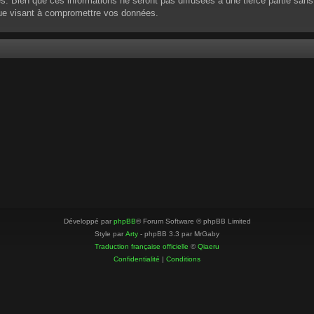
 Bien que ces informations ne seront pas diffusées à une tierce partie sans
que visant à compromettre vos données.
Développé par
phpBB
® Forum Software © phpBB Limited
Style par
Arty
- phpBB 3.3 par MrGaby
Traduction française officielle
©
Qiaeru
Confidentialité
|
Conditions