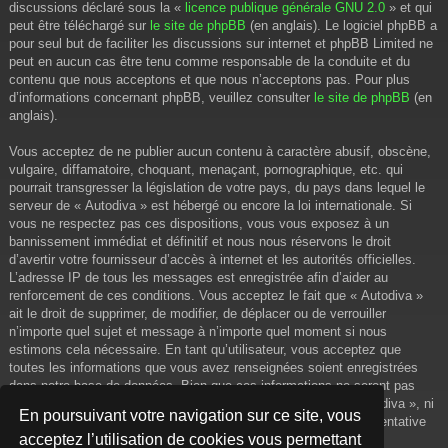
discussions déclaré sous la «
licence publique générale GNU 2.0
» et qui
peut être téléchargé sur
le site de phpBB
(en anglais). Le logiciel phpBB a
pour seul but de faciliter les discussions sur internet et phpBB Limited ne
peut en aucun cas être tenu comme responsable de la conduite et du
contenu que nous acceptons et que nous n’acceptons pas. Pour plus
d’informations concernant phpBB, veuillez consulter
le site de phpBB
(en
anglais).
Vous acceptez de ne publier aucun contenu à caractère abusif, obscène,
vulgaire, diffamatoire, choquant, menaçant, pornographique, etc. qui
pourrait transgresser la législation de votre pays, du pays dans lequel le
serveur de « Autodiva » est hébergé ou encore la loi internationale. Si
vous ne respectez pas ces dispositions, vous vous exposez à un
bannissement immédiat et définitif et nous nous réservons le droit
d’avertir votre fournisseur d’accès à internet et les autorités officielles.
L’adresse IP de tous les messages est enregistrée afin d’aider au
renforcement de ces conditions. Vous acceptez le fait que « Autodiva »
ait le droit de supprimer, de modifier, de déplacer ou de verrouiller
n’importe quel sujet et message à n’importe quel moment si nous
estimons cela nécessaire. En tant qu’utilisateur, vous acceptez que
toutes les informations que vous avez renseignées soient enregistrées
dans notre base de données. Bien que ces informations ne seront pas
diffusées à une tierce partie sans votre consentement, ni « Autodiva », ni
En poursuivant votre navigation sur ce site, vous
phpBB, ne pourront être tenus comme responsables en cas de tentative
acceptez l’utilisation de cookies vous permettant
de piratage informatique visant à compromettre vos données.