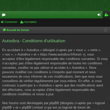
or
Connexion
Inscription
on
ns
u
ne
cri
Accueil du forum
m
xi
pti
Autodiva - Conditions d’utilisation
s
on
on
En accédant à « Autodiva » (désigné ci-après par « nous », « notre »,
« nos », « Autodiva » et « https://www.autodiva.fr/forum »), vous
acceptez d’être légalement responsable des conditions suivantes. Si vous
n’acceptez pas d’être légalement responsable de toutes les conditions
suivantes, veuillez ne pas utiliser et accéder à « Autodiva ». Nous
pouvons modifier ces conditions à n’importe quel moment et nous
essaierons de vous informer de ces modifications, bien que nous vous
conseillons de vérifier régulièrement par vous-même. En effet, si vous
continuez à participer à « Autodiva » après que des modifications aient
été effectuées, vous acceptez d’être légalement responsable des
conditions modifiées et mises à jour.
Nos forums sont développés par phpBB (désignés ci-après par « logiciel
phpBB » et « phpBB Limited ») qui est un logiciel de forum de