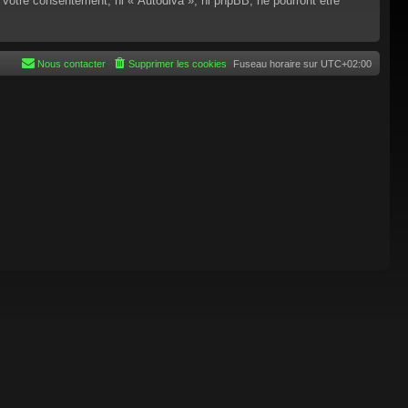
 votre consentement, ni « Autodiva », ni phpBB, ne pourront être
Nous contacter
Supprimer les cookies
Fuseau horaire sur
UTC+02:00