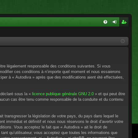
FA
on
ns
Q
ne
cri
xi
pti
on
on
’être légalement responsable des conditions suivantes. Si vous
 modifier ces conditions à n’importe quel moment et nous essaierons
ciper à « Autodiva » après que des modifications aient été effectuées,
 déclaré sous la «
licence publique générale GNU 2.0
» et qui peut être
en aucun cas être tenu comme responsable de la conduite et du contenu
t transgresser la législation de votre pays, du pays dans lequel le
 immédiat et définitif et nous nous réservons le droit d’avertir votre
itions. Vous acceptez le fait que « Autodiva » ait le droit de
tant qu’utilisateur, vous acceptez que toutes les informations que