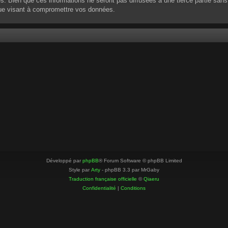
 Bien que ces informations ne seront pas diffusées à une tierce partie sans
que visant à compromettre vos données.
Développé par
phpBB
® Forum Software © phpBB Limited
Style par
Arty
- phpBB 3.3 par MrGaby
Traduction française officielle
©
Qiaeru
Confidentialité
|
Conditions