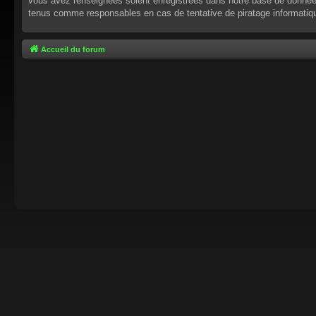
vous avez renseignées soient enregistrées dans notre base de données.
tenus comme responsables en cas de tentative de piratage informati
Accueil du forum