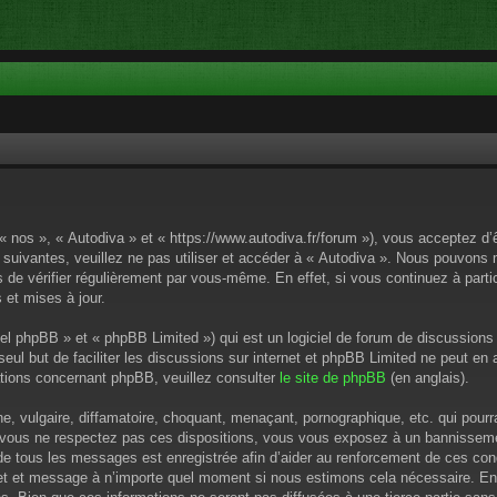
 « nos », « Autodiva » et « https://www.autodiva.fr/forum »), vous acceptez d
 suivantes, veuillez ne pas utiliser et accéder à « Autodiva ». Nous pouvons
de vérifier régulièrement par vous-même. En effet, si vous continuez à parti
 et mises à jour.
el phpBB » et « phpBB Limited ») qui est un logiciel de forum de discussions
 seul but de faciliter les discussions sur internet et phpBB Limited ne peut 
tions concernant phpBB, veuillez consulter
le site de phpBB
(en anglais).
 vulgaire, diffamatoire, choquant, menaçant, pornographique, etc. qui pourrai
i vous ne respectez pas ces dispositions, vous vous exposez à un bannissement
P de tous les messages est enregistrée afin d’aider au renforcement de ces cond
ujet et message à n’importe quel moment si nous estimons cela nécessaire. En 