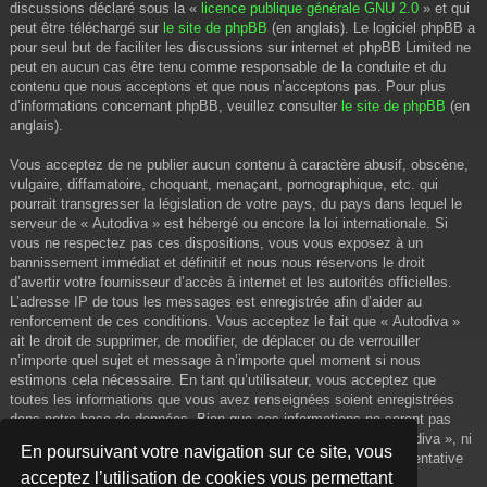
discussions déclaré sous la «
licence publique générale GNU 2.0
» et qui
peut être téléchargé sur
le site de phpBB
(en anglais). Le logiciel phpBB a
pour seul but de faciliter les discussions sur internet et phpBB Limited ne
peut en aucun cas être tenu comme responsable de la conduite et du
contenu que nous acceptons et que nous n’acceptons pas. Pour plus
d’informations concernant phpBB, veuillez consulter
le site de phpBB
(en
anglais).
Vous acceptez de ne publier aucun contenu à caractère abusif, obscène,
vulgaire, diffamatoire, choquant, menaçant, pornographique, etc. qui
pourrait transgresser la législation de votre pays, du pays dans lequel le
serveur de « Autodiva » est hébergé ou encore la loi internationale. Si
vous ne respectez pas ces dispositions, vous vous exposez à un
bannissement immédiat et définitif et nous nous réservons le droit
d’avertir votre fournisseur d’accès à internet et les autorités officielles.
L’adresse IP de tous les messages est enregistrée afin d’aider au
renforcement de ces conditions. Vous acceptez le fait que « Autodiva »
ait le droit de supprimer, de modifier, de déplacer ou de verrouiller
n’importe quel sujet et message à n’importe quel moment si nous
estimons cela nécessaire. En tant qu’utilisateur, vous acceptez que
toutes les informations que vous avez renseignées soient enregistrées
dans notre base de données. Bien que ces informations ne seront pas
diffusées à une tierce partie sans votre consentement, ni « Autodiva », ni
En poursuivant votre navigation sur ce site, vous
phpBB, ne pourront être tenus comme responsables en cas de tentative
acceptez l’utilisation de cookies vous permettant
de piratage informatique visant à compromettre vos données.