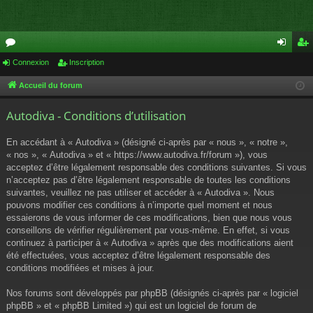
or
Connexion
Inscription
on
ns
u
ne
cri
Accueil du forum
m
xi
pti
Autodiva - Conditions d’utilisation
s
on
on
En accédant à « Autodiva » (désigné ci-après par « nous », « notre »,
« nos », « Autodiva » et « https://www.autodiva.fr/forum »), vous
acceptez d’être légalement responsable des conditions suivantes. Si vous
n’acceptez pas d’être légalement responsable de toutes les conditions
suivantes, veuillez ne pas utiliser et accéder à « Autodiva ». Nous
pouvons modifier ces conditions à n’importe quel moment et nous
essaierons de vous informer de ces modifications, bien que nous vous
conseillons de vérifier régulièrement par vous-même. En effet, si vous
continuez à participer à « Autodiva » après que des modifications aient
été effectuées, vous acceptez d’être légalement responsable des
conditions modifiées et mises à jour.
Nos forums sont développés par phpBB (désignés ci-après par « logiciel
phpBB » et « phpBB Limited ») qui est un logiciel de forum de