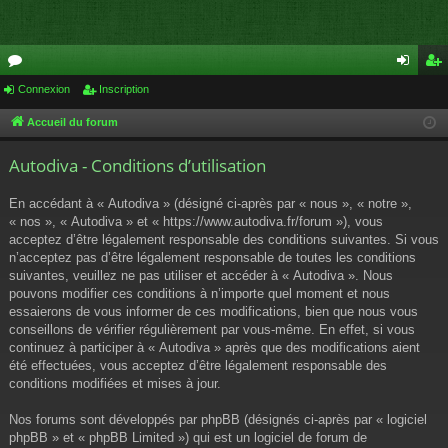
or
Connexion
Inscription
on
ns
u
ne
cri
Accueil du forum
m
xi
pti
Autodiva - Conditions d’utilisation
s
on
on
En accédant à « Autodiva » (désigné ci-après par « nous », « notre »,
« nos », « Autodiva » et « https://www.autodiva.fr/forum »), vous
acceptez d’être légalement responsable des conditions suivantes. Si vous
n’acceptez pas d’être légalement responsable de toutes les conditions
suivantes, veuillez ne pas utiliser et accéder à « Autodiva ». Nous
pouvons modifier ces conditions à n’importe quel moment et nous
essaierons de vous informer de ces modifications, bien que nous vous
conseillons de vérifier régulièrement par vous-même. En effet, si vous
continuez à participer à « Autodiva » après que des modifications aient
été effectuées, vous acceptez d’être légalement responsable des
conditions modifiées et mises à jour.
Nos forums sont développés par phpBB (désignés ci-après par « logiciel
phpBB » et « phpBB Limited ») qui est un logiciel de forum de