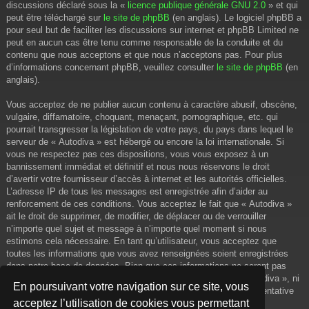
discussions déclaré sous la «
licence publique générale GNU 2.0
» et qui
peut être téléchargé sur
le site de phpBB
(en anglais). Le logiciel phpBB a
pour seul but de faciliter les discussions sur internet et phpBB Limited ne
peut en aucun cas être tenu comme responsable de la conduite et du
contenu que nous acceptons et que nous n’acceptons pas. Pour plus
d’informations concernant phpBB, veuillez consulter
le site de phpBB
(en
anglais).
Vous acceptez de ne publier aucun contenu à caractère abusif, obscène,
vulgaire, diffamatoire, choquant, menaçant, pornographique, etc. qui
pourrait transgresser la législation de votre pays, du pays dans lequel le
serveur de « Autodiva » est hébergé ou encore la loi internationale. Si
vous ne respectez pas ces dispositions, vous vous exposez à un
bannissement immédiat et définitif et nous nous réservons le droit
d’avertir votre fournisseur d’accès à internet et les autorités officielles.
L’adresse IP de tous les messages est enregistrée afin d’aider au
renforcement de ces conditions. Vous acceptez le fait que « Autodiva »
ait le droit de supprimer, de modifier, de déplacer ou de verrouiller
n’importe quel sujet et message à n’importe quel moment si nous
estimons cela nécessaire. En tant qu’utilisateur, vous acceptez que
toutes les informations que vous avez renseignées soient enregistrées
dans notre base de données. Bien que ces informations ne seront pas
diffusées à une tierce partie sans votre consentement, ni « Autodiva », ni
En poursuivant votre navigation sur ce site, vous
phpBB, ne pourront être tenus comme responsables en cas de tentative
acceptez l’utilisation de cookies vous permettant
de piratage informatique visant à compromettre vos données.