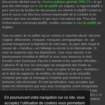
discussions déclaré sous la «
licence publique générale GNU 2.0
» et qui
peut être téléchargé sur
le site de phpBB
(en anglais). Le logiciel phpBB a
pour seul but de faciliter les discussions sur internet et phpBB Limited ne
peut en aucun cas être tenu comme responsable de la conduite et du
contenu que nous acceptons et que nous n’acceptons pas. Pour plus
d’informations concernant phpBB, veuillez consulter
le site de phpBB
(en
anglais).
Vous acceptez de ne publier aucun contenu à caractère abusif, obscène,
vulgaire, diffamatoire, choquant, menaçant, pornographique, etc. qui
pourrait transgresser la législation de votre pays, du pays dans lequel le
serveur de « Autodiva » est hébergé ou encore la loi internationale. Si
vous ne respectez pas ces dispositions, vous vous exposez à un
bannissement immédiat et définitif et nous nous réservons le droit
d’avertir votre fournisseur d’accès à internet et les autorités officielles.
L’adresse IP de tous les messages est enregistrée afin d’aider au
renforcement de ces conditions. Vous acceptez le fait que « Autodiva »
ait le droit de supprimer, de modifier, de déplacer ou de verrouiller
n’importe quel sujet et message à n’importe quel moment si nous
estimons cela nécessaire. En tant qu’utilisateur, vous acceptez que
toutes les informations que vous avez renseignées soient enregistrées
dans notre base de données. Bien que ces informations ne seront pas
diffusées à une tierce partie sans votre consentement, ni « Autodiva », ni
En poursuivant votre navigation sur ce site, vous
phpBB, ne pourront être tenus comme responsables en cas de tentative
acceptez l’utilisation de cookies vous permettant
de piratage informatique visant à compromettre vos données.