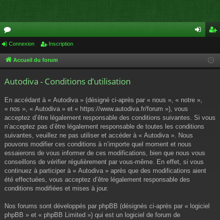
or
Connexion
Inscription
on
ns
u
ne
cri
Accueil du forum
m
xi
pti
Autodiva - Conditions d’utilisation
s
on
on
En accédant à « Autodiva » (désigné ci-après par « nous », « notre »,
« nos », « Autodiva » et « https://www.autodiva.fr/forum »), vous
acceptez d’être légalement responsable des conditions suivantes. Si vous
n’acceptez pas d’être légalement responsable de toutes les conditions
suivantes, veuillez ne pas utiliser et accéder à « Autodiva ». Nous
pouvons modifier ces conditions à n’importe quel moment et nous
essaierons de vous informer de ces modifications, bien que nous vous
conseillons de vérifier régulièrement par vous-même. En effet, si vous
continuez à participer à « Autodiva » après que des modifications aient
été effectuées, vous acceptez d’être légalement responsable des
conditions modifiées et mises à jour.
Nos forums sont développés par phpBB (désignés ci-après par « logiciel
phpBB » et « phpBB Limited ») qui est un logiciel de forum de