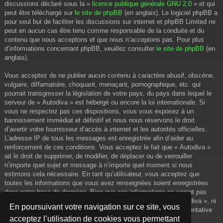
discussions déclaré sous la «
licence publique générale GNU 2.0
» et qui
peut être téléchargé sur
le site de phpBB
(en anglais). Le logiciel phpBB a
pour seul but de faciliter les discussions sur internet et phpBB Limited ne
peut en aucun cas être tenu comme responsable de la conduite et du
contenu que nous acceptons et que nous n’acceptons pas. Pour plus
d’informations concernant phpBB, veuillez consulter
le site de phpBB
(en
anglais).
Vous acceptez de ne publier aucun contenu à caractère abusif, obscène,
vulgaire, diffamatoire, choquant, menaçant, pornographique, etc. qui
pourrait transgresser la législation de votre pays, du pays dans lequel le
serveur de « Autodiva » est hébergé ou encore la loi internationale. Si
vous ne respectez pas ces dispositions, vous vous exposez à un
bannissement immédiat et définitif et nous nous réservons le droit
d’avertir votre fournisseur d’accès à internet et les autorités officielles.
L’adresse IP de tous les messages est enregistrée afin d’aider au
renforcement de ces conditions. Vous acceptez le fait que « Autodiva »
ait le droit de supprimer, de modifier, de déplacer ou de verrouiller
n’importe quel sujet et message à n’importe quel moment si nous
estimons cela nécessaire. En tant qu’utilisateur, vous acceptez que
toutes les informations que vous avez renseignées soient enregistrées
dans notre base de données. Bien que ces informations ne seront pas
diffusées à une tierce partie sans votre consentement, ni « Autodiva », ni
En poursuivant votre navigation sur ce site, vous
phpBB, ne pourront être tenus comme responsables en cas de tentative
acceptez l’utilisation de cookies vous permettant
de piratage informatique visant à compromettre vos données.