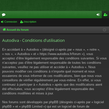
or
Connexion
Inscription
on
ns
u
ne
cri
Accueil du forum
m
xi
pti
Autodiva - Conditions d’utilisation
s
on
on
En accédant à « Autodiva » (désigné ci-après par « nous », « notre »,
« nos », « Autodiva » et « https://www.autodiva.fr/forum »), vous
acceptez d’être légalement responsable des conditions suivantes. Si vous
n’acceptez pas d’être légalement responsable de toutes les conditions
suivantes, veuillez ne pas utiliser et accéder à « Autodiva ». Nous
pouvons modifier ces conditions à n’importe quel moment et nous
essaierons de vous informer de ces modifications, bien que nous vous
conseillons de vérifier régulièrement par vous-même. En effet, si vous
continuez à participer à « Autodiva » après que des modifications aient
été effectuées, vous acceptez d’être légalement responsable des
conditions modifiées et mises à jour.
Nos forums sont développés par phpBB (désignés ci-après par « logiciel
phpBB » et « phpBB Limited ») qui est un logiciel de forum de