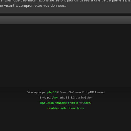
 Bien que ces informations ne seront pas diffusées à une tierce partie sans
que visant à compromettre vos données.
Développé par
phpBB
® Forum Software © phpBB Limited
Style par
Arty
- phpBB 3.3 par MrGaby
Traduction française officielle
©
Qiaeru
Confidentialité
|
Conditions