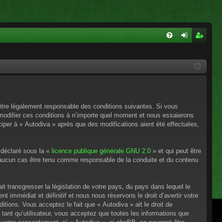
FA
on
ns
Q
ne
cri
xi
pti
on
on
’être légalement responsable des conditions suivantes. Si vous
 modifier ces conditions à n’importe quel moment et nous essaierons
ciper à « Autodiva » après que des modifications aient été effectuées,
 déclaré sous la «
licence publique générale GNU 2.0
» et qui peut être
en aucun cas être tenu comme responsable de la conduite et du contenu
t transgresser la législation de votre pays, du pays dans lequel le
 immédiat et définitif et nous nous réservons le droit d’avertir votre
itions. Vous acceptez le fait que « Autodiva » ait le droit de
tant qu’utilisateur, vous acceptez que toutes les informations que