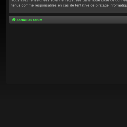
vous avez renseignées soient enregistrées dans notre base de données.
tenus comme responsables en cas de tentative de piratage informati
Accueil du forum