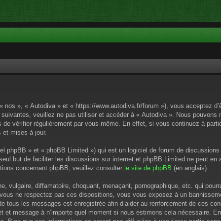
 « nos », « Autodiva » et « https://www.autodiva.fr/forum »), vous acceptez d
 suivantes, veuillez ne pas utiliser et accéder à « Autodiva ». Nous pouvons
de vérifier régulièrement par vous-même. En effet, si vous continuez à parti
 et mises à jour.
el phpBB » et « phpBB Limited ») qui est un logiciel de forum de discussions
 seul but de faciliter les discussions sur internet et phpBB Limited ne peut 
tions concernant phpBB, veuillez consulter
le site de phpBB
(en anglais).
 vulgaire, diffamatoire, choquant, menaçant, pornographique, etc. qui pourrai
i vous ne respectez pas ces dispositions, vous vous exposez à un bannissement
P de tous les messages est enregistrée afin d’aider au renforcement de ces cond
ujet et message à n’importe quel moment si nous estimons cela nécessaire. En 