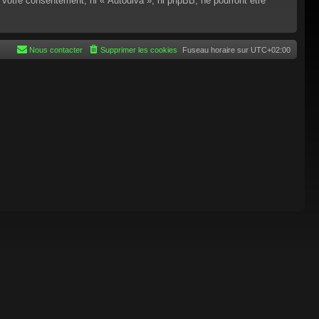
 votre consentement, ni « Autodiva », ni phpBB, ne pourront être
Nous contacter
Supprimer les cookies
Fuseau horaire sur
UTC+02:00