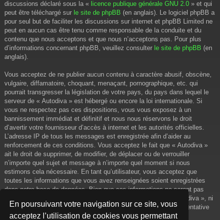
discussions déclaré sous la «
licence publique générale GNU 2.0
» et qui
peut être téléchargé sur
le site de phpBB
(en anglais). Le logiciel phpBB a
pour seul but de faciliter les discussions sur internet et phpBB Limited ne
peut en aucun cas être tenu comme responsable de la conduite et du
contenu que nous acceptons et que nous n’acceptons pas. Pour plus
d’informations concernant phpBB, veuillez consulter
le site de phpBB
(en
anglais).
Vous acceptez de ne publier aucun contenu à caractère abusif, obscène,
vulgaire, diffamatoire, choquant, menaçant, pornographique, etc. qui
pourrait transgresser la législation de votre pays, du pays dans lequel le
serveur de « Autodiva » est hébergé ou encore la loi internationale. Si
vous ne respectez pas ces dispositions, vous vous exposez à un
bannissement immédiat et définitif et nous nous réservons le droit
d’avertir votre fournisseur d’accès à internet et les autorités officielles.
L’adresse IP de tous les messages est enregistrée afin d’aider au
renforcement de ces conditions. Vous acceptez le fait que « Autodiva »
ait le droit de supprimer, de modifier, de déplacer ou de verrouiller
n’importe quel sujet et message à n’importe quel moment si nous
estimons cela nécessaire. En tant qu’utilisateur, vous acceptez que
toutes les informations que vous avez renseignées soient enregistrées
dans notre base de données. Bien que ces informations ne seront pas
diffusées à une tierce partie sans votre consentement, ni « Autodiva », ni
En poursuivant votre navigation sur ce site, vous
phpBB, ne pourront être tenus comme responsables en cas de tentative
acceptez l’utilisation de cookies vous permettant
de piratage informatique visant à compromettre vos données.