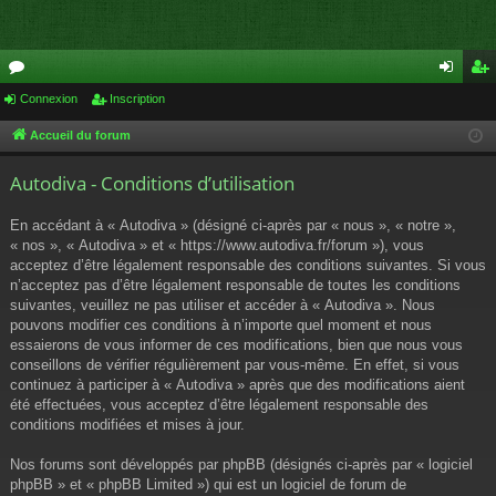
or
Connexion
Inscription
on
ns
u
ne
cri
Accueil du forum
m
xi
pti
Autodiva - Conditions d’utilisation
s
on
on
En accédant à « Autodiva » (désigné ci-après par « nous », « notre »,
« nos », « Autodiva » et « https://www.autodiva.fr/forum »), vous
acceptez d’être légalement responsable des conditions suivantes. Si vous
n’acceptez pas d’être légalement responsable de toutes les conditions
suivantes, veuillez ne pas utiliser et accéder à « Autodiva ». Nous
pouvons modifier ces conditions à n’importe quel moment et nous
essaierons de vous informer de ces modifications, bien que nous vous
conseillons de vérifier régulièrement par vous-même. En effet, si vous
continuez à participer à « Autodiva » après que des modifications aient
été effectuées, vous acceptez d’être légalement responsable des
conditions modifiées et mises à jour.
Nos forums sont développés par phpBB (désignés ci-après par « logiciel
phpBB » et « phpBB Limited ») qui est un logiciel de forum de