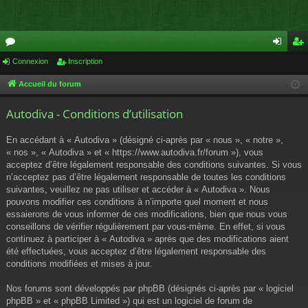
or
Connexion
Inscription
on
ns
u
ne
cri
Accueil du forum
m
xi
pti
Autodiva - Conditions d’utilisation
s
on
on
En accédant à « Autodiva » (désigné ci-après par « nous », « notre »,
« nos », « Autodiva » et « https://www.autodiva.fr/forum »), vous
acceptez d’être légalement responsable des conditions suivantes. Si vous
n’acceptez pas d’être légalement responsable de toutes les conditions
suivantes, veuillez ne pas utiliser et accéder à « Autodiva ». Nous
pouvons modifier ces conditions à n’importe quel moment et nous
essaierons de vous informer de ces modifications, bien que nous vous
conseillons de vérifier régulièrement par vous-même. En effet, si vous
continuez à participer à « Autodiva » après que des modifications aient
été effectuées, vous acceptez d’être légalement responsable des
conditions modifiées et mises à jour.
Nos forums sont développés par phpBB (désignés ci-après par « logiciel
phpBB » et « phpBB Limited ») qui est un logiciel de forum de