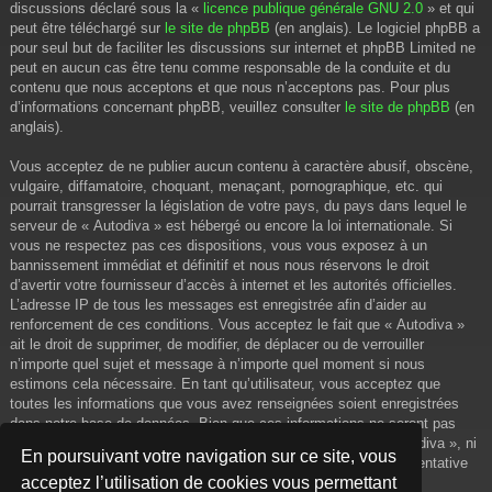
discussions déclaré sous la «
licence publique générale GNU 2.0
» et qui
peut être téléchargé sur
le site de phpBB
(en anglais). Le logiciel phpBB a
pour seul but de faciliter les discussions sur internet et phpBB Limited ne
peut en aucun cas être tenu comme responsable de la conduite et du
contenu que nous acceptons et que nous n’acceptons pas. Pour plus
d’informations concernant phpBB, veuillez consulter
le site de phpBB
(en
anglais).
Vous acceptez de ne publier aucun contenu à caractère abusif, obscène,
vulgaire, diffamatoire, choquant, menaçant, pornographique, etc. qui
pourrait transgresser la législation de votre pays, du pays dans lequel le
serveur de « Autodiva » est hébergé ou encore la loi internationale. Si
vous ne respectez pas ces dispositions, vous vous exposez à un
bannissement immédiat et définitif et nous nous réservons le droit
d’avertir votre fournisseur d’accès à internet et les autorités officielles.
L’adresse IP de tous les messages est enregistrée afin d’aider au
renforcement de ces conditions. Vous acceptez le fait que « Autodiva »
ait le droit de supprimer, de modifier, de déplacer ou de verrouiller
n’importe quel sujet et message à n’importe quel moment si nous
estimons cela nécessaire. En tant qu’utilisateur, vous acceptez que
toutes les informations que vous avez renseignées soient enregistrées
dans notre base de données. Bien que ces informations ne seront pas
diffusées à une tierce partie sans votre consentement, ni « Autodiva », ni
En poursuivant votre navigation sur ce site, vous
phpBB, ne pourront être tenus comme responsables en cas de tentative
acceptez l’utilisation de cookies vous permettant
de piratage informatique visant à compromettre vos données.