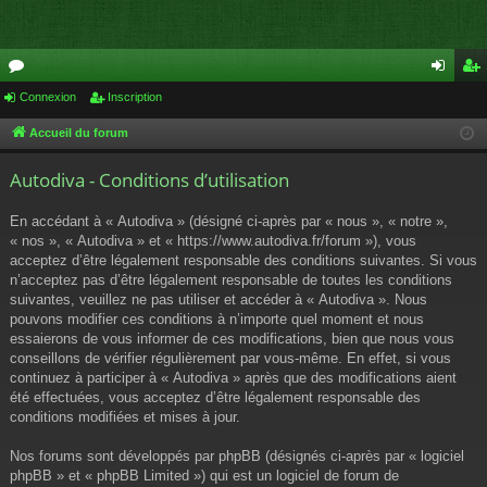
or
Connexion
Inscription
on
ns
u
ne
cri
Accueil du forum
m
xi
pti
Autodiva - Conditions d’utilisation
s
on
on
En accédant à « Autodiva » (désigné ci-après par « nous », « notre »,
« nos », « Autodiva » et « https://www.autodiva.fr/forum »), vous
acceptez d’être légalement responsable des conditions suivantes. Si vous
n’acceptez pas d’être légalement responsable de toutes les conditions
suivantes, veuillez ne pas utiliser et accéder à « Autodiva ». Nous
pouvons modifier ces conditions à n’importe quel moment et nous
essaierons de vous informer de ces modifications, bien que nous vous
conseillons de vérifier régulièrement par vous-même. En effet, si vous
continuez à participer à « Autodiva » après que des modifications aient
été effectuées, vous acceptez d’être légalement responsable des
conditions modifiées et mises à jour.
Nos forums sont développés par phpBB (désignés ci-après par « logiciel
phpBB » et « phpBB Limited ») qui est un logiciel de forum de