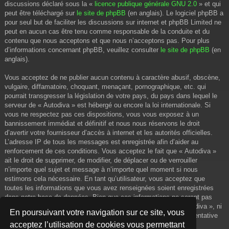
discussions déclaré sous la «
licence publique générale GNU 2.0
» et qui
peut être téléchargé sur
le site de phpBB
(en anglais). Le logiciel phpBB a
pour seul but de faciliter les discussions sur internet et phpBB Limited ne
peut en aucun cas être tenu comme responsable de la conduite et du
contenu que nous acceptons et que nous n’acceptons pas. Pour plus
d’informations concernant phpBB, veuillez consulter
le site de phpBB
(en
anglais).
Vous acceptez de ne publier aucun contenu à caractère abusif, obscène,
vulgaire, diffamatoire, choquant, menaçant, pornographique, etc. qui
pourrait transgresser la législation de votre pays, du pays dans lequel le
serveur de « Autodiva » est hébergé ou encore la loi internationale. Si
vous ne respectez pas ces dispositions, vous vous exposez à un
bannissement immédiat et définitif et nous nous réservons le droit
d’avertir votre fournisseur d’accès à internet et les autorités officielles.
L’adresse IP de tous les messages est enregistrée afin d’aider au
renforcement de ces conditions. Vous acceptez le fait que « Autodiva »
ait le droit de supprimer, de modifier, de déplacer ou de verrouiller
n’importe quel sujet et message à n’importe quel moment si nous
estimons cela nécessaire. En tant qu’utilisateur, vous acceptez que
toutes les informations que vous avez renseignées soient enregistrées
dans notre base de données. Bien que ces informations ne seront pas
diffusées à une tierce partie sans votre consentement, ni « Autodiva », ni
En poursuivant votre navigation sur ce site, vous
phpBB, ne pourront être tenus comme responsables en cas de tentative
acceptez l’utilisation de cookies vous permettant
de piratage informatique visant à compromettre vos données.