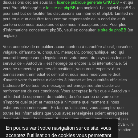
discussions déclaré sous la «
licence publique générale GNU 2.0
» et qui
peut être téléchargé sur
le site de phpBB
(en anglais). Le logiciel phpBB a
pour seul but de faciliter les discussions sur internet et phpBB Limited ne
peut en aucun cas être tenu comme responsable de la conduite et du
contenu que nous acceptons et que nous n’acceptons pas. Pour plus
d’informations concernant phpBB, veuillez consulter
le site de phpBB
(en
anglais).
Vous acceptez de ne publier aucun contenu à caractère abusif, obscène,
vulgaire, diffamatoire, choquant, menaçant, pornographique, etc. qui
pourrait transgresser la législation de votre pays, du pays dans lequel le
serveur de « Autodiva » est hébergé ou encore la loi internationale. Si
vous ne respectez pas ces dispositions, vous vous exposez à un
bannissement immédiat et définitif et nous nous réservons le droit
d’avertir votre fournisseur d’accès à internet et les autorités officielles.
L’adresse IP de tous les messages est enregistrée afin d’aider au
renforcement de ces conditions. Vous acceptez le fait que « Autodiva »
ait le droit de supprimer, de modifier, de déplacer ou de verrouiller
n’importe quel sujet et message à n’importe quel moment si nous
estimons cela nécessaire. En tant qu’utilisateur, vous acceptez que
toutes les informations que vous avez renseignées soient enregistrées
dans notre base de données. Bien que ces informations ne seront pas
diffusées à une tierce partie sans votre consentement, ni « Autodiva », ni
En poursuivant votre navigation sur ce site, vous
phpBB, ne pourront être tenus comme responsables en cas de tentative
acceptez l’utilisation de cookies vous permettant
de piratage informatique visant à compromettre vos données.