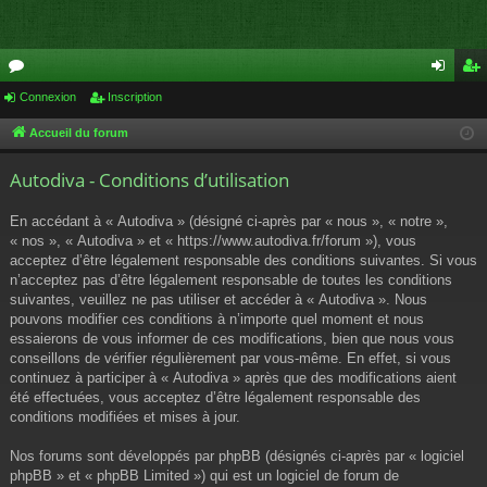
or
Connexion
Inscription
on
ns
u
ne
cri
Accueil du forum
m
xi
pti
Autodiva - Conditions d’utilisation
s
on
on
En accédant à « Autodiva » (désigné ci-après par « nous », « notre »,
« nos », « Autodiva » et « https://www.autodiva.fr/forum »), vous
acceptez d’être légalement responsable des conditions suivantes. Si vous
n’acceptez pas d’être légalement responsable de toutes les conditions
suivantes, veuillez ne pas utiliser et accéder à « Autodiva ». Nous
pouvons modifier ces conditions à n’importe quel moment et nous
essaierons de vous informer de ces modifications, bien que nous vous
conseillons de vérifier régulièrement par vous-même. En effet, si vous
continuez à participer à « Autodiva » après que des modifications aient
été effectuées, vous acceptez d’être légalement responsable des
conditions modifiées et mises à jour.
Nos forums sont développés par phpBB (désignés ci-après par « logiciel
phpBB » et « phpBB Limited ») qui est un logiciel de forum de