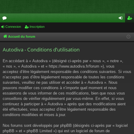
or
Connexion
Inscription
on
ns
u
ne
cri
Accueil du forum
m
xi
pti
Autodiva - Conditions d’utilisation
s
on
on
En accédant à « Autodiva » (désigné ci-après par « nous », « notre »,
« nos », « Autodiva » et « https://www.autodiva.fr/forum »), vous
acceptez d’être légalement responsable des conditions suivantes. Si vous
n’acceptez pas d’être légalement responsable de toutes les conditions
suivantes, veuillez ne pas utiliser et accéder à « Autodiva ». Nous
pouvons modifier ces conditions à n’importe quel moment et nous
essaierons de vous informer de ces modifications, bien que nous vous
conseillons de vérifier régulièrement par vous-même. En effet, si vous
continuez à participer à « Autodiva » après que des modifications aient
été effectuées, vous acceptez d’être légalement responsable des
conditions modifiées et mises à jour.
Nos forums sont développés par phpBB (désignés ci-après par « logiciel
phpBB » et « phpBB Limited ») qui est un logiciel de forum de