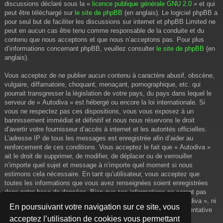
discussions déclaré sous la «
licence publique générale GNU 2.0
» et qui
peut être téléchargé sur
le site de phpBB
(en anglais). Le logiciel phpBB a
pour seul but de faciliter les discussions sur internet et phpBB Limited ne
peut en aucun cas être tenu comme responsable de la conduite et du
contenu que nous acceptons et que nous n’acceptons pas. Pour plus
d’informations concernant phpBB, veuillez consulter
le site de phpBB
(en
anglais).
Vous acceptez de ne publier aucun contenu à caractère abusif, obscène,
vulgaire, diffamatoire, choquant, menaçant, pornographique, etc. qui
pourrait transgresser la législation de votre pays, du pays dans lequel le
serveur de « Autodiva » est hébergé ou encore la loi internationale. Si
vous ne respectez pas ces dispositions, vous vous exposez à un
bannissement immédiat et définitif et nous nous réservons le droit
d’avertir votre fournisseur d’accès à internet et les autorités officielles.
L’adresse IP de tous les messages est enregistrée afin d’aider au
renforcement de ces conditions. Vous acceptez le fait que « Autodiva »
ait le droit de supprimer, de modifier, de déplacer ou de verrouiller
n’importe quel sujet et message à n’importe quel moment si nous
estimons cela nécessaire. En tant qu’utilisateur, vous acceptez que
toutes les informations que vous avez renseignées soient enregistrées
dans notre base de données. Bien que ces informations ne seront pas
diffusées à une tierce partie sans votre consentement, ni « Autodiva », ni
En poursuivant votre navigation sur ce site, vous
phpBB, ne pourront être tenus comme responsables en cas de tentative
acceptez l’utilisation de cookies vous permettant
de piratage informatique visant à compromettre vos données.