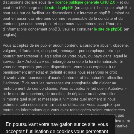
discussions déclaré sous la «
licence publique générale GNU 2.0
» et qui
peut être téléchargé sur
le site de phpBB
(en anglais). Le logiciel phpBB a
pour seul but de faciliter les discussions sur internet et phpBB Limited ne
peut en aucun cas être tenu comme responsable de la conduite et du
contenu que nous acceptons et que nous n’acceptons pas. Pour plus
d’informations concernant phpBB, veuillez consulter
le site de phpBB
(en
anglais).
Vous acceptez de ne publier aucun contenu à caractère abusif, obscène,
vulgaire, diffamatoire, choquant, menaçant, pornographique, etc. qui
pourrait transgresser la législation de votre pays, du pays dans lequel le
serveur de « Autodiva » est hébergé ou encore la loi internationale. Si
vous ne respectez pas ces dispositions, vous vous exposez à un
bannissement immédiat et définitif et nous nous réservons le droit
d’avertir votre fournisseur d’accès à internet et les autorités officielles.
L’adresse IP de tous les messages est enregistrée afin d’aider au
renforcement de ces conditions. Vous acceptez le fait que « Autodiva »
ait le droit de supprimer, de modifier, de déplacer ou de verrouiller
n’importe quel sujet et message à n’importe quel moment si nous
estimons cela nécessaire. En tant qu’utilisateur, vous acceptez que
toutes les informations que vous avez renseignées soient enregistrées
dans notre base de données. Bien que ces informations ne seront pas
diffusées à une tierce partie sans votre consentement, ni « Autodiva », ni
En poursuivant votre navigation sur ce site, vous
phpBB, ne pourront être tenus comme responsables en cas de tentative
acceptez l’utilisation de cookies vous permettant
de piratage informatique visant à compromettre vos données.