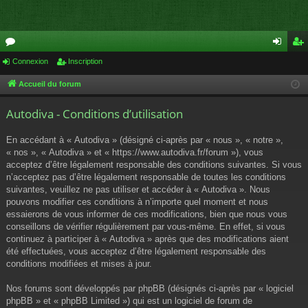
or
Connexion
Inscription
on
ns
u
ne
cri
Accueil du forum
m
xi
pti
Autodiva - Conditions d’utilisation
s
on
on
En accédant à « Autodiva » (désigné ci-après par « nous », « notre »,
« nos », « Autodiva » et « https://www.autodiva.fr/forum »), vous
acceptez d’être légalement responsable des conditions suivantes. Si vous
n’acceptez pas d’être légalement responsable de toutes les conditions
suivantes, veuillez ne pas utiliser et accéder à « Autodiva ». Nous
pouvons modifier ces conditions à n’importe quel moment et nous
essaierons de vous informer de ces modifications, bien que nous vous
conseillons de vérifier régulièrement par vous-même. En effet, si vous
continuez à participer à « Autodiva » après que des modifications aient
été effectuées, vous acceptez d’être légalement responsable des
conditions modifiées et mises à jour.
Nos forums sont développés par phpBB (désignés ci-après par « logiciel
phpBB » et « phpBB Limited ») qui est un logiciel de forum de