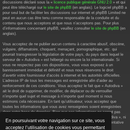
discussions déclaré sous la «
licence publique générale GNU 2.0
» et qui
peut être téléchargé sur
le site de phpBB
(en anglais). Le logiciel phpBB a
pour seul but de faciliter les discussions sur internet et phpBB Limited ne
peut en aucun cas être tenu comme responsable de la conduite et du
contenu que nous acceptons et que nous n’acceptons pas. Pour plus
d’informations concernant phpBB, veuillez consulter
le site de phpBB
(en
anglais).
Vous acceptez de ne publier aucun contenu à caractère abusif, obscène,
vulgaire, diffamatoire, choquant, menaçant, pornographique, etc. qui
pourrait transgresser la législation de votre pays, du pays dans lequel le
serveur de « Autodiva » est hébergé ou encore la loi internationale. Si
vous ne respectez pas ces dispositions, vous vous exposez à un
bannissement immédiat et définitif et nous nous réservons le droit
d’avertir votre fournisseur d’accès à internet et les autorités officielles.
L’adresse IP de tous les messages est enregistrée afin d’aider au
renforcement de ces conditions. Vous acceptez le fait que « Autodiva »
ait le droit de supprimer, de modifier, de déplacer ou de verrouiller
n’importe quel sujet et message à n’importe quel moment si nous
estimons cela nécessaire. En tant qu’utilisateur, vous acceptez que
toutes les informations que vous avez renseignées soient enregistrées
dans notre base de données. Bien que ces informations ne seront pas
diffusées à une tierce partie sans votre consentement, ni « Autodiva », ni
En poursuivant votre navigation sur ce site, vous
phpBB, ne pourront être tenus comme responsables en cas de tentative
acceptez l’utilisation de cookies vous permettant
de piratage informatique visant à compromettre vos données.