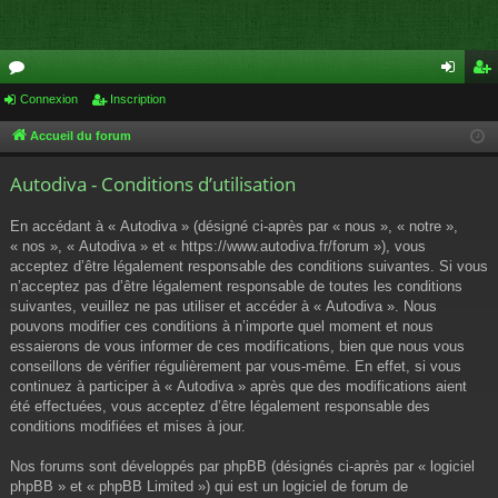
or
Connexion
Inscription
on
ns
u
ne
cri
Accueil du forum
m
xi
pti
Autodiva - Conditions d’utilisation
s
on
on
En accédant à « Autodiva » (désigné ci-après par « nous », « notre »,
« nos », « Autodiva » et « https://www.autodiva.fr/forum »), vous
acceptez d’être légalement responsable des conditions suivantes. Si vous
n’acceptez pas d’être légalement responsable de toutes les conditions
suivantes, veuillez ne pas utiliser et accéder à « Autodiva ». Nous
pouvons modifier ces conditions à n’importe quel moment et nous
essaierons de vous informer de ces modifications, bien que nous vous
conseillons de vérifier régulièrement par vous-même. En effet, si vous
continuez à participer à « Autodiva » après que des modifications aient
été effectuées, vous acceptez d’être légalement responsable des
conditions modifiées et mises à jour.
Nos forums sont développés par phpBB (désignés ci-après par « logiciel
phpBB » et « phpBB Limited ») qui est un logiciel de forum de