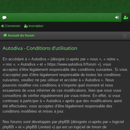
or
Connexion
Inscription
on
ns
u
ne
cri
Accueil du forum
m
xi
pti
Autodiva - Conditions d’utilisation
s
on
on
En accédant à « Autodiva » (désigné ci-après par « nous », « notre »,
« nos », « Autodiva » et « https://www.autodiva.fr/forum »), vous
acceptez d’être légalement responsable des conditions suivantes. Si vous
n’acceptez pas d’être légalement responsable de toutes les conditions
suivantes, veuillez ne pas utiliser et accéder à « Autodiva ». Nous
pouvons modifier ces conditions à n’importe quel moment et nous
essaierons de vous informer de ces modifications, bien que nous vous
conseillons de vérifier régulièrement par vous-même. En effet, si vous
continuez à participer à « Autodiva » après que des modifications aient
été effectuées, vous acceptez d’être légalement responsable des
conditions modifiées et mises à jour.
Nos forums sont développés par phpBB (désignés ci-après par « logiciel
phpBB » et « phpBB Limited ») qui est un logiciel de forum de