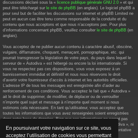
discussions déclaré sous la «
licence publique générale GNU 2.0
» et qui
peut être téléchargé sur
le site de phpBB
(en anglais). Le logiciel phpBB a
pour seul but de faciliter les discussions sur internet et phpBB Limited ne
peut en aucun cas être tenu comme responsable de la conduite et du
contenu que nous acceptons et que nous n’acceptons pas. Pour plus
d’informations concernant phpBB, veuillez consulter
le site de phpBB
(en
anglais).
Vous acceptez de ne publier aucun contenu à caractère abusif, obscène,
vulgaire, diffamatoire, choquant, menaçant, pornographique, etc. qui
pourrait transgresser la législation de votre pays, du pays dans lequel le
serveur de « Autodiva » est hébergé ou encore la loi internationale. Si
vous ne respectez pas ces dispositions, vous vous exposez à un
bannissement immédiat et définitif et nous nous réservons le droit
d’avertir votre fournisseur d’accès à internet et les autorités officielles.
L’adresse IP de tous les messages est enregistrée afin d’aider au
renforcement de ces conditions. Vous acceptez le fait que « Autodiva »
ait le droit de supprimer, de modifier, de déplacer ou de verrouiller
n’importe quel sujet et message à n’importe quel moment si nous
estimons cela nécessaire. En tant qu’utilisateur, vous acceptez que
toutes les informations que vous avez renseignées soient enregistrées
dans notre base de données. Bien que ces informations ne seront pas
diffusées à une tierce partie sans votre consentement, ni « Autodiva », ni
En poursuivant votre navigation sur ce site, vous
phpBB, ne pourront être tenus comme responsables en cas de tentative
acceptez l’utilisation de cookies vous permettant
de piratage informatique visant à compromettre vos données.