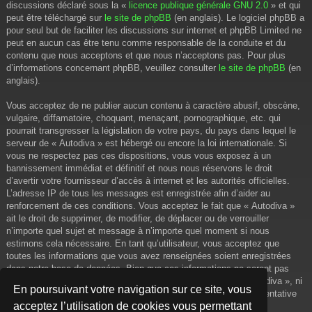
discussions déclaré sous la «
licence publique générale GNU 2.0
» et qui
peut être téléchargé sur
le site de phpBB
(en anglais). Le logiciel phpBB a
pour seul but de faciliter les discussions sur internet et phpBB Limited ne
peut en aucun cas être tenu comme responsable de la conduite et du
contenu que nous acceptons et que nous n’acceptons pas. Pour plus
d’informations concernant phpBB, veuillez consulter
le site de phpBB
(en
anglais).
Vous acceptez de ne publier aucun contenu à caractère abusif, obscène,
vulgaire, diffamatoire, choquant, menaçant, pornographique, etc. qui
pourrait transgresser la législation de votre pays, du pays dans lequel le
serveur de « Autodiva » est hébergé ou encore la loi internationale. Si
vous ne respectez pas ces dispositions, vous vous exposez à un
bannissement immédiat et définitif et nous nous réservons le droit
d’avertir votre fournisseur d’accès à internet et les autorités officielles.
L’adresse IP de tous les messages est enregistrée afin d’aider au
renforcement de ces conditions. Vous acceptez le fait que « Autodiva »
ait le droit de supprimer, de modifier, de déplacer ou de verrouiller
n’importe quel sujet et message à n’importe quel moment si nous
estimons cela nécessaire. En tant qu’utilisateur, vous acceptez que
toutes les informations que vous avez renseignées soient enregistrées
dans notre base de données. Bien que ces informations ne seront pas
diffusées à une tierce partie sans votre consentement, ni « Autodiva », ni
En poursuivant votre navigation sur ce site, vous
phpBB, ne pourront être tenus comme responsables en cas de tentative
acceptez l’utilisation de cookies vous permettant
de piratage informatique visant à compromettre vos données.