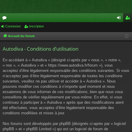
or
Connexion
Inscription
on
ns
u
ne
cri
Accueil du forum
m
xi
pti
Autodiva - Conditions d’utilisation
s
on
on
En accédant à « Autodiva » (désigné ci-après par « nous », « notre »,
« nos », « Autodiva » et « https://www.autodiva.fr/forum »), vous
acceptez d’être légalement responsable des conditions suivantes. Si vous
n’acceptez pas d’être légalement responsable de toutes les conditions
suivantes, veuillez ne pas utiliser et accéder à « Autodiva ». Nous
pouvons modifier ces conditions à n’importe quel moment et nous
essaierons de vous informer de ces modifications, bien que nous vous
conseillons de vérifier régulièrement par vous-même. En effet, si vous
continuez à participer à « Autodiva » après que des modifications aient
été effectuées, vous acceptez d’être légalement responsable des
conditions modifiées et mises à jour.
Nos forums sont développés par phpBB (désignés ci-après par « logiciel
phpBB » et « phpBB Limited ») qui est un logiciel de forum de