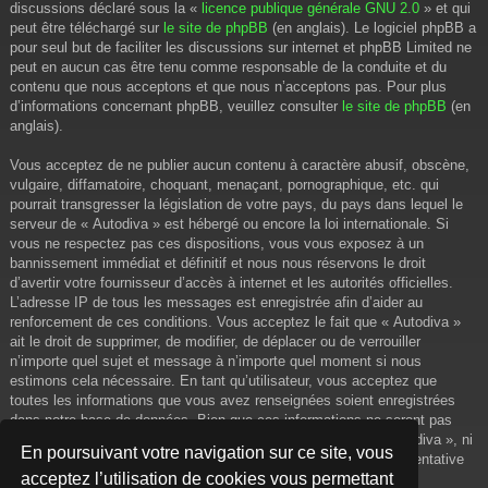
discussions déclaré sous la «
licence publique générale GNU 2.0
» et qui
peut être téléchargé sur
le site de phpBB
(en anglais). Le logiciel phpBB a
pour seul but de faciliter les discussions sur internet et phpBB Limited ne
peut en aucun cas être tenu comme responsable de la conduite et du
contenu que nous acceptons et que nous n’acceptons pas. Pour plus
d’informations concernant phpBB, veuillez consulter
le site de phpBB
(en
anglais).
Vous acceptez de ne publier aucun contenu à caractère abusif, obscène,
vulgaire, diffamatoire, choquant, menaçant, pornographique, etc. qui
pourrait transgresser la législation de votre pays, du pays dans lequel le
serveur de « Autodiva » est hébergé ou encore la loi internationale. Si
vous ne respectez pas ces dispositions, vous vous exposez à un
bannissement immédiat et définitif et nous nous réservons le droit
d’avertir votre fournisseur d’accès à internet et les autorités officielles.
L’adresse IP de tous les messages est enregistrée afin d’aider au
renforcement de ces conditions. Vous acceptez le fait que « Autodiva »
ait le droit de supprimer, de modifier, de déplacer ou de verrouiller
n’importe quel sujet et message à n’importe quel moment si nous
estimons cela nécessaire. En tant qu’utilisateur, vous acceptez que
toutes les informations que vous avez renseignées soient enregistrées
dans notre base de données. Bien que ces informations ne seront pas
diffusées à une tierce partie sans votre consentement, ni « Autodiva », ni
En poursuivant votre navigation sur ce site, vous
phpBB, ne pourront être tenus comme responsables en cas de tentative
acceptez l’utilisation de cookies vous permettant
de piratage informatique visant à compromettre vos données.