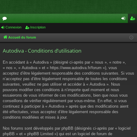
or
Connexion
Inscription
on
ns
u
ne
cri
Accueil du forum
m
xi
pti
Autodiva - Conditions d’utilisation
s
on
on
En accédant à « Autodiva » (désigné ci-après par « nous », « notre »,
« nos », « Autodiva » et « https://www.autodiva.fr/forum »), vous
acceptez d’être légalement responsable des conditions suivantes. Si vous
n’acceptez pas d’être légalement responsable de toutes les conditions
suivantes, veuillez ne pas utiliser et accéder à « Autodiva ». Nous
pouvons modifier ces conditions à n’importe quel moment et nous
essaierons de vous informer de ces modifications, bien que nous vous
conseillons de vérifier régulièrement par vous-même. En effet, si vous
continuez à participer à « Autodiva » après que des modifications aient
été effectuées, vous acceptez d’être légalement responsable des
conditions modifiées et mises à jour.
Nos forums sont développés par phpBB (désignés ci-après par « logiciel
phpBB » et « phpBB Limited ») qui est un logiciel de forum de