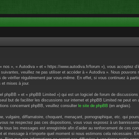
 « nos », « Autodiva » et « https://www.autodiva.fr/forum »), vous acceptez d
 suivantes, veuillez ne pas utiliser et accéder à « Autodiva ». Nous pouvons
de vérifier régulièrement par vous-même. En effet, si vous continuez à parti
 et mises à jour.
el phpBB » et « phpBB Limited ») qui est un logiciel de forum de discussions
 seul but de faciliter les discussions sur internet et phpBB Limited ne peut 
tions concernant phpBB, veuillez consulter
le site de phpBB
(en anglais).
 vulgaire, diffamatoire, choquant, menaçant, pornographique, etc. qui pourrai
i vous ne respectez pas ces dispositions, vous vous exposez à un bannissement
P de tous les messages est enregistrée afin d’aider au renforcement de ces cond
ujet et message à n’importe quel moment si nous estimons cela nécessaire. En 