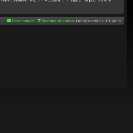
 votre consentement, ni « Autodiva », ni phpBB, ne pourront être
Nous contacter
Supprimer les cookies
Fuseau horaire sur
UTC+02:00