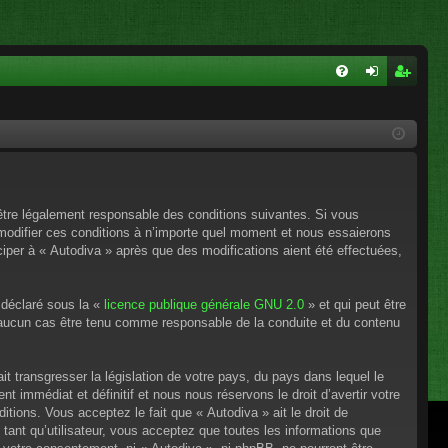
FA
on
ns
Q
ne
cri
xi
pti
on
on
’être légalement responsable des conditions suivantes. Si vous
 modifier ces conditions à n’importe quel moment et nous essaierons
ciper à « Autodiva » après que des modifications aient été effectuées,
 déclaré sous la «
licence publique générale GNU 2.0
» et qui peut être
en aucun cas être tenu comme responsable de la conduite et du contenu
t transgresser la législation de votre pays, du pays dans lequel le
 immédiat et définitif et nous nous réservons le droit d’avertir votre
itions. Vous acceptez le fait que « Autodiva » ait le droit de
tant qu’utilisateur, vous acceptez que toutes les informations que