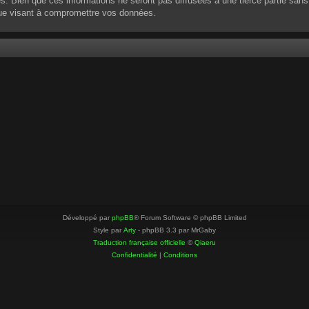
 Bien que ces informations ne seront pas diffusées à une tierce partie sans
que visant à compromettre vos données.
Développé par
phpBB
® Forum Software © phpBB Limited
Style par
Arty
- phpBB 3.3 par MrGaby
Traduction française officielle
©
Qiaeru
Confidentialité
|
Conditions