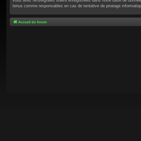
vous avez renseignées soient enregistrées dans notre base de données.
tenus comme responsables en cas de tentative de piratage informati
Accueil du forum