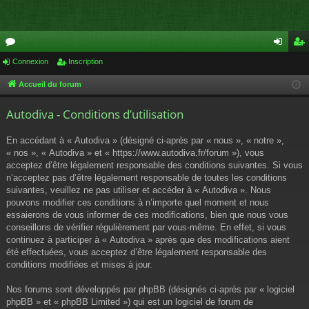
or
Connexion
Inscription
on
ns
u
ne
cri
Accueil du forum
m
xi
pti
Autodiva - Conditions d’utilisation
s
on
on
En accédant à « Autodiva » (désigné ci-après par « nous », « notre »,
« nos », « Autodiva » et « https://www.autodiva.fr/forum »), vous
acceptez d’être légalement responsable des conditions suivantes. Si vous
n’acceptez pas d’être légalement responsable de toutes les conditions
suivantes, veuillez ne pas utiliser et accéder à « Autodiva ». Nous
pouvons modifier ces conditions à n’importe quel moment et nous
essaierons de vous informer de ces modifications, bien que nous vous
conseillons de vérifier régulièrement par vous-même. En effet, si vous
continuez à participer à « Autodiva » après que des modifications aient
été effectuées, vous acceptez d’être légalement responsable des
conditions modifiées et mises à jour.
Nos forums sont développés par phpBB (désignés ci-après par « logiciel
phpBB » et « phpBB Limited ») qui est un logiciel de forum de