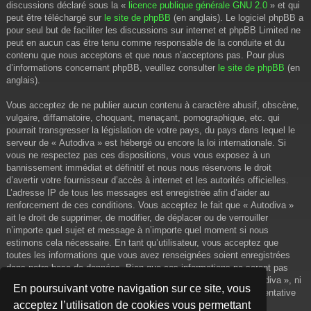
discussions déclaré sous la «
licence publique générale GNU 2.0
» et qui
peut être téléchargé sur
le site de phpBB
(en anglais). Le logiciel phpBB a
pour seul but de faciliter les discussions sur internet et phpBB Limited ne
peut en aucun cas être tenu comme responsable de la conduite et du
contenu que nous acceptons et que nous n’acceptons pas. Pour plus
d’informations concernant phpBB, veuillez consulter
le site de phpBB
(en
anglais).
Vous acceptez de ne publier aucun contenu à caractère abusif, obscène,
vulgaire, diffamatoire, choquant, menaçant, pornographique, etc. qui
pourrait transgresser la législation de votre pays, du pays dans lequel le
serveur de « Autodiva » est hébergé ou encore la loi internationale. Si
vous ne respectez pas ces dispositions, vous vous exposez à un
bannissement immédiat et définitif et nous nous réservons le droit
d’avertir votre fournisseur d’accès à internet et les autorités officielles.
L’adresse IP de tous les messages est enregistrée afin d’aider au
renforcement de ces conditions. Vous acceptez le fait que « Autodiva »
ait le droit de supprimer, de modifier, de déplacer ou de verrouiller
n’importe quel sujet et message à n’importe quel moment si nous
estimons cela nécessaire. En tant qu’utilisateur, vous acceptez que
toutes les informations que vous avez renseignées soient enregistrées
dans notre base de données. Bien que ces informations ne seront pas
diffusées à une tierce partie sans votre consentement, ni « Autodiva », ni
En poursuivant votre navigation sur ce site, vous
phpBB, ne pourront être tenus comme responsables en cas de tentative
acceptez l’utilisation de cookies vous permettant
de piratage informatique visant à compromettre vos données.