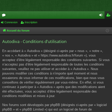
or
Connexion
Inscription
on
ns
u
ne
cri
Accueil du forum
m
xi
pti
Autodiva - Conditions d’utilisation
s
on
on
En accédant à « Autodiva » (désigné ci-après par « nous », « notre »,
« nos », « Autodiva » et « https://www.autodiva.fr/forum »), vous
acceptez d’être légalement responsable des conditions suivantes. Si vous
n’acceptez pas d’être légalement responsable de toutes les conditions
suivantes, veuillez ne pas utiliser et accéder à « Autodiva ». Nous
pouvons modifier ces conditions à n’importe quel moment et nous
essaierons de vous informer de ces modifications, bien que nous vous
conseillons de vérifier régulièrement par vous-même. En effet, si vous
continuez à participer à « Autodiva » après que des modifications aient
été effectuées, vous acceptez d’être légalement responsable des
conditions modifiées et mises à jour.
Nos forums sont développés par phpBB (désignés ci-après par « logiciel
phpBB » et « phpBB Limited ») qui est un logiciel de forum de