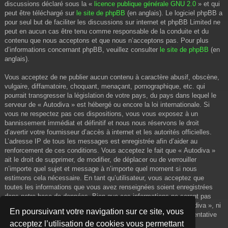
discussions déclaré sous la «
licence publique générale GNU 2.0
» et qui
peut être téléchargé sur
le site de phpBB
(en anglais). Le logiciel phpBB a
pour seul but de faciliter les discussions sur internet et phpBB Limited ne
peut en aucun cas être tenu comme responsable de la conduite et du
contenu que nous acceptons et que nous n’acceptons pas. Pour plus
d’informations concernant phpBB, veuillez consulter
le site de phpBB
(en
anglais).
Vous acceptez de ne publier aucun contenu à caractère abusif, obscène,
vulgaire, diffamatoire, choquant, menaçant, pornographique, etc. qui
pourrait transgresser la législation de votre pays, du pays dans lequel le
serveur de « Autodiva » est hébergé ou encore la loi internationale. Si
vous ne respectez pas ces dispositions, vous vous exposez à un
bannissement immédiat et définitif et nous nous réservons le droit
d’avertir votre fournisseur d’accès à internet et les autorités officielles.
L’adresse IP de tous les messages est enregistrée afin d’aider au
renforcement de ces conditions. Vous acceptez le fait que « Autodiva »
ait le droit de supprimer, de modifier, de déplacer ou de verrouiller
n’importe quel sujet et message à n’importe quel moment si nous
estimons cela nécessaire. En tant qu’utilisateur, vous acceptez que
toutes les informations que vous avez renseignées soient enregistrées
dans notre base de données. Bien que ces informations ne seront pas
diffusées à une tierce partie sans votre consentement, ni « Autodiva », ni
En poursuivant votre navigation sur ce site, vous
phpBB, ne pourront être tenus comme responsables en cas de tentative
acceptez l’utilisation de cookies vous permettant
de piratage informatique visant à compromettre vos données.