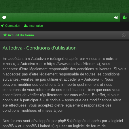
or
Connexion
Inscription
on
ns
u
ne
cri
Accueil du forum
m
xi
pti
Autodiva - Conditions d’utilisation
s
on
on
En accédant à « Autodiva » (désigné ci-après par « nous », « notre »,
« nos », « Autodiva » et « https://www.autodiva.fr/forum »), vous
acceptez d’être légalement responsable des conditions suivantes. Si vous
n’acceptez pas d’être légalement responsable de toutes les conditions
suivantes, veuillez ne pas utiliser et accéder à « Autodiva ». Nous
pouvons modifier ces conditions à n’importe quel moment et nous
essaierons de vous informer de ces modifications, bien que nous vous
conseillons de vérifier régulièrement par vous-même. En effet, si vous
continuez à participer à « Autodiva » après que des modifications aient
été effectuées, vous acceptez d’être légalement responsable des
conditions modifiées et mises à jour.
Nos forums sont développés par phpBB (désignés ci-après par « logiciel
phpBB » et « phpBB Limited ») qui est un logiciel de forum de