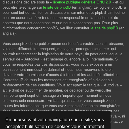
discussions déclaré sous la «
licence publique générale GNU 2.0
» et qui
peut être téléchargé sur
le site de phpBB
(en anglais). Le logiciel phpBB a
pour seul but de faciliter les discussions sur internet et phpBB Limited ne
peut en aucun cas être tenu comme responsable de la conduite et du
contenu que nous acceptons et que nous n’acceptons pas. Pour plus
d’informations concernant phpBB, veuillez consulter
le site de phpBB
(en
anglais).
Vous acceptez de ne publier aucun contenu à caractère abusif, obscène,
vulgaire, diffamatoire, choquant, menaçant, pornographique, etc. qui
pourrait transgresser la législation de votre pays, du pays dans lequel le
serveur de « Autodiva » est hébergé ou encore la loi internationale. Si
vous ne respectez pas ces dispositions, vous vous exposez à un
bannissement immédiat et définitif et nous nous réservons le droit
d’avertir votre fournisseur d’accès à internet et les autorités officielles.
L’adresse IP de tous les messages est enregistrée afin d’aider au
renforcement de ces conditions. Vous acceptez le fait que « Autodiva »
ait le droit de supprimer, de modifier, de déplacer ou de verrouiller
n’importe quel sujet et message à n’importe quel moment si nous
estimons cela nécessaire. En tant qu’utilisateur, vous acceptez que
toutes les informations que vous avez renseignées soient enregistrées
dans notre base de données. Bien que ces informations ne seront pas
diffusées à une tierce partie sans votre consentement, ni « Autodiva », ni
En poursuivant votre navigation sur ce site, vous
phpBB, ne pourront être tenus comme responsables en cas de tentative
acceptez l’utilisation de cookies vous permettant
de piratage informatique visant à compromettre vos données.