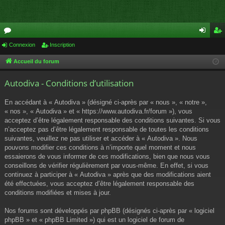
or
Connexion
Inscription
on
ns
u
ne
cri
Accueil du forum
m
xi
pti
Autodiva - Conditions d’utilisation
s
on
on
En accédant à « Autodiva » (désigné ci-après par « nous », « notre »,
« nos », « Autodiva » et « https://www.autodiva.fr/forum »), vous
acceptez d’être légalement responsable des conditions suivantes. Si vous
n’acceptez pas d’être légalement responsable de toutes les conditions
suivantes, veuillez ne pas utiliser et accéder à « Autodiva ». Nous
pouvons modifier ces conditions à n’importe quel moment et nous
essaierons de vous informer de ces modifications, bien que nous vous
conseillons de vérifier régulièrement par vous-même. En effet, si vous
continuez à participer à « Autodiva » après que des modifications aient
été effectuées, vous acceptez d’être légalement responsable des
conditions modifiées et mises à jour.
Nos forums sont développés par phpBB (désignés ci-après par « logiciel
phpBB » et « phpBB Limited ») qui est un logiciel de forum de