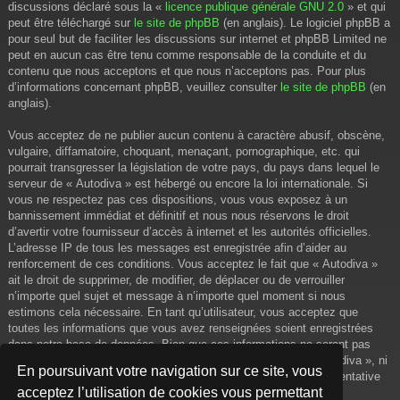
discussions déclaré sous la «
licence publique générale GNU 2.0
» et qui
peut être téléchargé sur
le site de phpBB
(en anglais). Le logiciel phpBB a
pour seul but de faciliter les discussions sur internet et phpBB Limited ne
peut en aucun cas être tenu comme responsable de la conduite et du
contenu que nous acceptons et que nous n’acceptons pas. Pour plus
d’informations concernant phpBB, veuillez consulter
le site de phpBB
(en
anglais).
Vous acceptez de ne publier aucun contenu à caractère abusif, obscène,
vulgaire, diffamatoire, choquant, menaçant, pornographique, etc. qui
pourrait transgresser la législation de votre pays, du pays dans lequel le
serveur de « Autodiva » est hébergé ou encore la loi internationale. Si
vous ne respectez pas ces dispositions, vous vous exposez à un
bannissement immédiat et définitif et nous nous réservons le droit
d’avertir votre fournisseur d’accès à internet et les autorités officielles.
L’adresse IP de tous les messages est enregistrée afin d’aider au
renforcement de ces conditions. Vous acceptez le fait que « Autodiva »
ait le droit de supprimer, de modifier, de déplacer ou de verrouiller
n’importe quel sujet et message à n’importe quel moment si nous
estimons cela nécessaire. En tant qu’utilisateur, vous acceptez que
toutes les informations que vous avez renseignées soient enregistrées
dans notre base de données. Bien que ces informations ne seront pas
diffusées à une tierce partie sans votre consentement, ni « Autodiva », ni
En poursuivant votre navigation sur ce site, vous
phpBB, ne pourront être tenus comme responsables en cas de tentative
acceptez l’utilisation de cookies vous permettant
de piratage informatique visant à compromettre vos données.