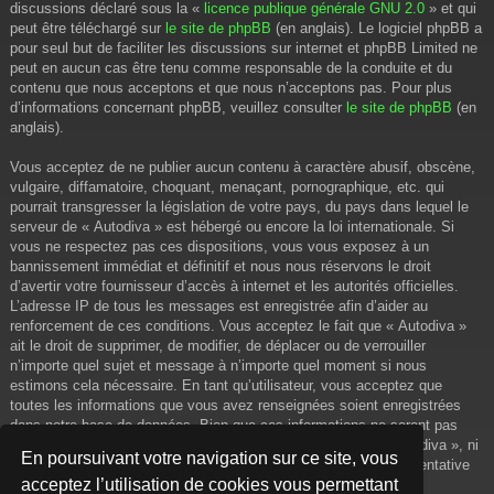
discussions déclaré sous la «
licence publique générale GNU 2.0
» et qui
peut être téléchargé sur
le site de phpBB
(en anglais). Le logiciel phpBB a
pour seul but de faciliter les discussions sur internet et phpBB Limited ne
peut en aucun cas être tenu comme responsable de la conduite et du
contenu que nous acceptons et que nous n’acceptons pas. Pour plus
d’informations concernant phpBB, veuillez consulter
le site de phpBB
(en
anglais).
Vous acceptez de ne publier aucun contenu à caractère abusif, obscène,
vulgaire, diffamatoire, choquant, menaçant, pornographique, etc. qui
pourrait transgresser la législation de votre pays, du pays dans lequel le
serveur de « Autodiva » est hébergé ou encore la loi internationale. Si
vous ne respectez pas ces dispositions, vous vous exposez à un
bannissement immédiat et définitif et nous nous réservons le droit
d’avertir votre fournisseur d’accès à internet et les autorités officielles.
L’adresse IP de tous les messages est enregistrée afin d’aider au
renforcement de ces conditions. Vous acceptez le fait que « Autodiva »
ait le droit de supprimer, de modifier, de déplacer ou de verrouiller
n’importe quel sujet et message à n’importe quel moment si nous
estimons cela nécessaire. En tant qu’utilisateur, vous acceptez que
toutes les informations que vous avez renseignées soient enregistrées
dans notre base de données. Bien que ces informations ne seront pas
diffusées à une tierce partie sans votre consentement, ni « Autodiva », ni
En poursuivant votre navigation sur ce site, vous
phpBB, ne pourront être tenus comme responsables en cas de tentative
acceptez l’utilisation de cookies vous permettant
de piratage informatique visant à compromettre vos données.