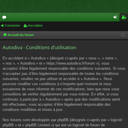
or
Connexion
Inscription
on
ns
u
ne
cri
Accueil du forum
m
xi
pti
Autodiva - Conditions d’utilisation
s
on
on
En accédant à « Autodiva » (désigné ci-après par « nous », « notre »,
« nos », « Autodiva » et « https://www.autodiva.fr/forum »), vous
acceptez d’être légalement responsable des conditions suivantes. Si vous
n’acceptez pas d’être légalement responsable de toutes les conditions
suivantes, veuillez ne pas utiliser et accéder à « Autodiva ». Nous
pouvons modifier ces conditions à n’importe quel moment et nous
essaierons de vous informer de ces modifications, bien que nous vous
conseillons de vérifier régulièrement par vous-même. En effet, si vous
continuez à participer à « Autodiva » après que des modifications aient
été effectuées, vous acceptez d’être légalement responsable des
conditions modifiées et mises à jour.
Nos forums sont développés par phpBB (désignés ci-après par « logiciel
phpBB » et « phpBB Limited ») qui est un logiciel de forum de