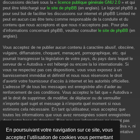
discussions déclaré sous la «
licence publique générale GNU 2.0
» et qui
peut être téléchargé sur
le site de phpBB
(en anglais). Le logiciel phpBB a
pour seul but de faciliter les discussions sur internet et phpBB Limited ne
peut en aucun cas être tenu comme responsable de la conduite et du
contenu que nous acceptons et que nous n’acceptons pas. Pour plus
d’informations concernant phpBB, veuillez consulter
le site de phpBB
(en
anglais).
Vous acceptez de ne publier aucun contenu à caractère abusif, obscène,
vulgaire, diffamatoire, choquant, menaçant, pornographique, etc. qui
pourrait transgresser la législation de votre pays, du pays dans lequel le
serveur de « Autodiva » est hébergé ou encore la loi internationale. Si
vous ne respectez pas ces dispositions, vous vous exposez à un
bannissement immédiat et définitif et nous nous réservons le droit
d’avertir votre fournisseur d’accès à internet et les autorités officielles.
L’adresse IP de tous les messages est enregistrée afin d’aider au
renforcement de ces conditions. Vous acceptez le fait que « Autodiva »
ait le droit de supprimer, de modifier, de déplacer ou de verrouiller
n’importe quel sujet et message à n’importe quel moment si nous
estimons cela nécessaire. En tant qu’utilisateur, vous acceptez que
toutes les informations que vous avez renseignées soient enregistrées
dans notre base de données. Bien que ces informations ne seront pas
diffusées à une tierce partie sans votre consentement, ni « Autodiva », ni
En poursuivant votre navigation sur ce site, vous
phpBB, ne pourront être tenus comme responsables en cas de tentative
acceptez l’utilisation de cookies vous permettant
de piratage informatique visant à compromettre vos données.