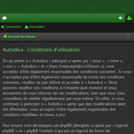
or
Connexion
Inscription
on
ns
u
ne
cri
Accueil du forum
m
xi
pti
Autodiva - Conditions d’utilisation
s
on
on
En accédant à « Autodiva » (désigné ci-après par « nous », « notre »,
« nos », « Autodiva » et « https://www.autodiva.fr/forum »), vous
acceptez d’être légalement responsable des conditions suivantes. Si vous
n’acceptez pas d’être légalement responsable de toutes les conditions
suivantes, veuillez ne pas utiliser et accéder à « Autodiva ». Nous
pouvons modifier ces conditions à n’importe quel moment et nous
essaierons de vous informer de ces modifications, bien que nous vous
conseillons de vérifier régulièrement par vous-même. En effet, si vous
continuez à participer à « Autodiva » après que des modifications aient
été effectuées, vous acceptez d’être légalement responsable des
conditions modifiées et mises à jour.
Nos forums sont développés par phpBB (désignés ci-après par « logiciel
phpBB » et « phpBB Limited ») qui est un logiciel de forum de