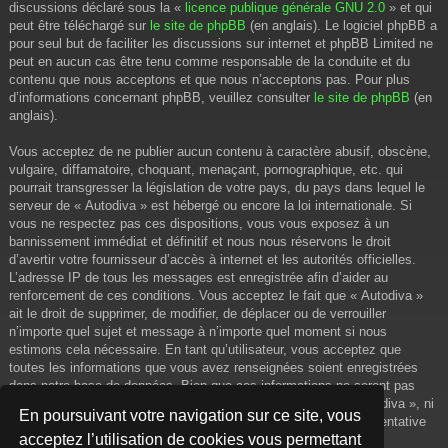
discussions déclaré sous la «
licence publique générale GNU 2.0
» et qui
peut être téléchargé sur
le site de phpBB
(en anglais). Le logiciel phpBB a
pour seul but de faciliter les discussions sur internet et phpBB Limited ne
peut en aucun cas être tenu comme responsable de la conduite et du
contenu que nous acceptons et que nous n’acceptons pas. Pour plus
d’informations concernant phpBB, veuillez consulter
le site de phpBB
(en
anglais).
Vous acceptez de ne publier aucun contenu à caractère abusif, obscène,
vulgaire, diffamatoire, choquant, menaçant, pornographique, etc. qui
pourrait transgresser la législation de votre pays, du pays dans lequel le
serveur de « Autodiva » est hébergé ou encore la loi internationale. Si
vous ne respectez pas ces dispositions, vous vous exposez à un
bannissement immédiat et définitif et nous nous réservons le droit
d’avertir votre fournisseur d’accès à internet et les autorités officielles.
L’adresse IP de tous les messages est enregistrée afin d’aider au
renforcement de ces conditions. Vous acceptez le fait que « Autodiva »
ait le droit de supprimer, de modifier, de déplacer ou de verrouiller
n’importe quel sujet et message à n’importe quel moment si nous
estimons cela nécessaire. En tant qu’utilisateur, vous acceptez que
toutes les informations que vous avez renseignées soient enregistrées
dans notre base de données. Bien que ces informations ne seront pas
diffusées à une tierce partie sans votre consentement, ni « Autodiva », ni
En poursuivant votre navigation sur ce site, vous
phpBB, ne pourront être tenus comme responsables en cas de tentative
acceptez l’utilisation de cookies vous permettant
de piratage informatique visant à compromettre vos données.