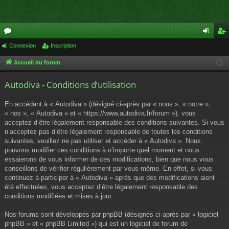
or
Connexion
Inscription
on
ns
u
ne
cri
Accueil du forum
m
xi
pti
Autodiva - Conditions d’utilisation
s
on
on
En accédant à « Autodiva » (désigné ci-après par « nous », « notre »,
« nos », « Autodiva » et « https://www.autodiva.fr/forum »), vous
acceptez d’être légalement responsable des conditions suivantes. Si vous
n’acceptez pas d’être légalement responsable de toutes les conditions
suivantes, veuillez ne pas utiliser et accéder à « Autodiva ». Nous
pouvons modifier ces conditions à n’importe quel moment et nous
essaierons de vous informer de ces modifications, bien que nous vous
conseillons de vérifier régulièrement par vous-même. En effet, si vous
continuez à participer à « Autodiva » après que des modifications aient
été effectuées, vous acceptez d’être légalement responsable des
conditions modifiées et mises à jour.
Nos forums sont développés par phpBB (désignés ci-après par « logiciel
phpBB » et « phpBB Limited ») qui est un logiciel de forum de