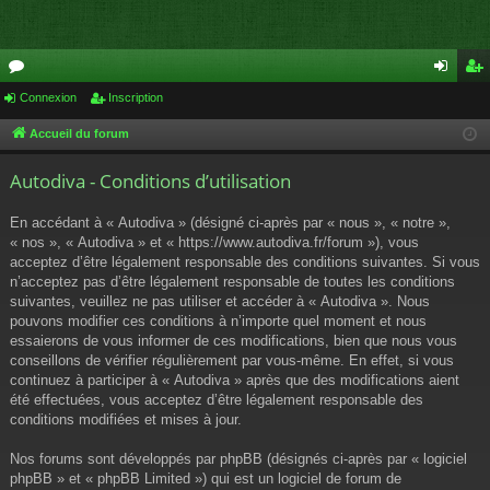
or
Connexion
Inscription
on
ns
u
ne
cri
Accueil du forum
m
xi
pti
Autodiva - Conditions d’utilisation
s
on
on
En accédant à « Autodiva » (désigné ci-après par « nous », « notre »,
« nos », « Autodiva » et « https://www.autodiva.fr/forum »), vous
acceptez d’être légalement responsable des conditions suivantes. Si vous
n’acceptez pas d’être légalement responsable de toutes les conditions
suivantes, veuillez ne pas utiliser et accéder à « Autodiva ». Nous
pouvons modifier ces conditions à n’importe quel moment et nous
essaierons de vous informer de ces modifications, bien que nous vous
conseillons de vérifier régulièrement par vous-même. En effet, si vous
continuez à participer à « Autodiva » après que des modifications aient
été effectuées, vous acceptez d’être légalement responsable des
conditions modifiées et mises à jour.
Nos forums sont développés par phpBB (désignés ci-après par « logiciel
phpBB » et « phpBB Limited ») qui est un logiciel de forum de