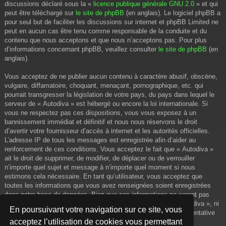
discussions déclaré sous la «
licence publique générale GNU 2.0
» et qui
peut être téléchargé sur
le site de phpBB
(en anglais). Le logiciel phpBB a
pour seul but de faciliter les discussions sur internet et phpBB Limited ne
peut en aucun cas être tenu comme responsable de la conduite et du
contenu que nous acceptons et que nous n’acceptons pas. Pour plus
d’informations concernant phpBB, veuillez consulter
le site de phpBB
(en
anglais).
Vous acceptez de ne publier aucun contenu à caractère abusif, obscène,
vulgaire, diffamatoire, choquant, menaçant, pornographique, etc. qui
pourrait transgresser la législation de votre pays, du pays dans lequel le
serveur de « Autodiva » est hébergé ou encore la loi internationale. Si
vous ne respectez pas ces dispositions, vous vous exposez à un
bannissement immédiat et définitif et nous nous réservons le droit
d’avertir votre fournisseur d’accès à internet et les autorités officielles.
L’adresse IP de tous les messages est enregistrée afin d’aider au
renforcement de ces conditions. Vous acceptez le fait que « Autodiva »
ait le droit de supprimer, de modifier, de déplacer ou de verrouiller
n’importe quel sujet et message à n’importe quel moment si nous
estimons cela nécessaire. En tant qu’utilisateur, vous acceptez que
toutes les informations que vous avez renseignées soient enregistrées
dans notre base de données. Bien que ces informations ne seront pas
diffusées à une tierce partie sans votre consentement, ni « Autodiva », ni
En poursuivant votre navigation sur ce site, vous
phpBB, ne pourront être tenus comme responsables en cas de tentative
acceptez l’utilisation de cookies vous permettant
de piratage informatique visant à compromettre vos données.